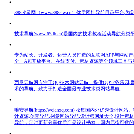
888收录网（www.888slw.cn）优质网址导航目录
技术导航(www.65dh.cn)是国内的技术教程活动
专为站长、开发者、运营人员打造的互联网APP与网站
全、API开放平台、在线支付、素材资源等全领域工具
西瓜导航网专注于QQ技术网站导航，提供QQ业务乐园,爱Q
术的导航、致力于打造全国最专业技术类网站导航
唯安导航(https://weianxq.com) 收集国内外
计资源,创意导航,创意网站导航,设计师网址大全,设计素材
导航，定时更新分享优质产品设计书签，国内屈指可数的