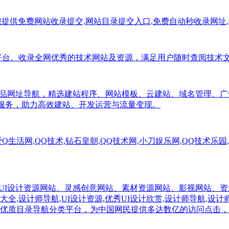
平台,为您提供免费网站收录提交,网站目录提交入口,免费自动秒收录网
导航分类平台。收录全网优秀的技术网站及资源，满足用户随时查阅技
产品网址导航，精选建站程序、网站模板、云建站、域名管理、
与服务，助力高效建站、开发运营与流量变现。
生活网,QQ技术,钻石皇朝,QQ技术网,小刀娱乐网,QQ技术乐园
优秀设计网站、UI设计资源网站、灵感创意网站、素材资源网站、影视网站、
大全,设计师导航,UI设计资源,优秀UI设计欣赏,设计师导航,设
优质目录导航分类平台，为中国网民提供多达数亿的访问点击，