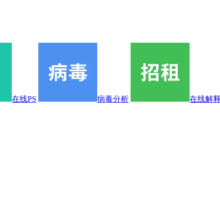
在线PS
病毒分析
在线解