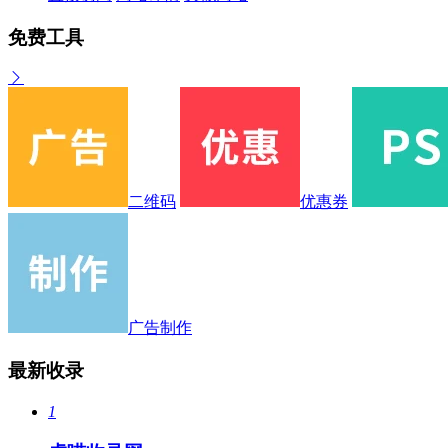
免费工具
二维码
优惠券
广告制作
最新收录
1