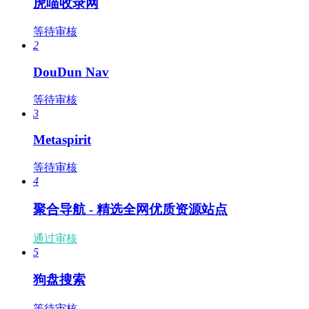
虎喵收录网
等待审核
2
DouDun Nav
等待审核
3
Metaspirit
等待审核
4
聚合导航 - 精选全网优质资源站点
通过审核
5
狗盘搜索
等待审核