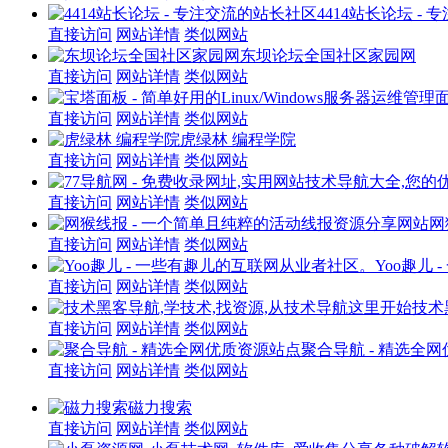
4414站长论坛 -
直接访问
网站详情
类似网站
东坝论坛全国社区家园网
直接访问
网站详情
类似网站
直接访问
网站详情
类似网站
虎绿林 编程学院
直接访问
网站详情
类似网站
直接访问
网站详情
类似网站
网
直接访问
网站详情
类似网站
Yoo趣儿
直接访问
网站详情
类似网站
技术
直接访问
网站详情
类似网站
聚合导航 - 精选全
直接访问
网站详情
类似网站
磁力搜索
直接访问
网站详情
类似网站