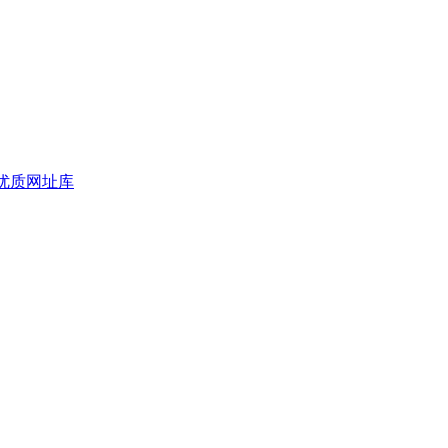
的优质网址库