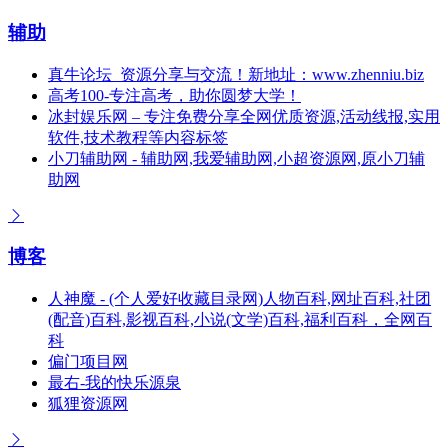
辅助
真牛论坛_资源分享与交流！新地址：www.zhenniu.biz
高考100-专注高考，助你圆梦大学！
冰封娱乐网 – 专注免费分享全网优质资源,活动线报,实用
软件,技术教程等内容标签
小刀辅助网 - 辅助网,我爱辅助网,小超资源网,原小刀辅
助网
博客
人神魔 - (个人爱好收藏目录网)人物百科,网址百科,社团
(配音)百科,影视百科,小说(文学)百科,福利百科，全网百
科
偏门项目网
最右-我的快乐源泉
狐狸资源网