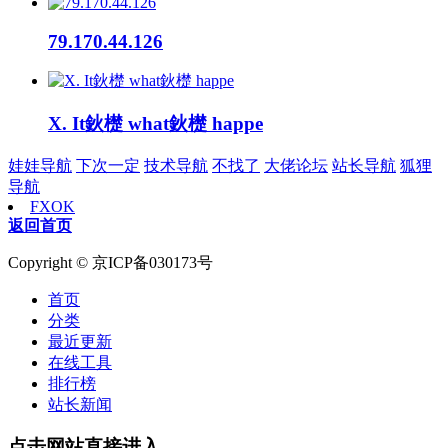
79.170.44.126
X. It鈥檚 what鈥檚 happe
娃娃导航
下次一定
技术导航
不找了
大佬论坛
站长导航
狐狸
导航
FXOK
返回首页
Copyright © 京ICP备030173号
首页
分类
最近更新
在线工具
排行榜
站长新闻
点击网站直接进入