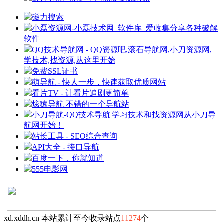
磁力搜索
小磊资源网-小磊技术网_软件库_爱收集分享各种破解
软件
QQ技术导航网 - QQ资源吧,滚石导航网,小刀资源网,
学技术,找资源,从这里开始
免费SSL证书
萌导航 - 快人一步，快速获取优质网站
看片TV - 让看片追剧更简单
炫猿导航 不错的一个导航站
小刀导航-QQ技术导航,学习技术和找资源网从小刀导
航网开始！
站长工具 - SEO综合查询
API大全 - 接口导航
百度一下，你就知道
555电影网
xd.xddh.cn 本站累计至今收录站点
11274
个