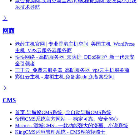
聚合资源网-实时更新全网QQ教程资源网_爱收集小刀娱
乐技术导航
网商
老薛主机官网 | 专业香港主机空间_美国主机_WordPress
主机_VPS云服务器服务商
快快网络 - 高防服务器_云防护_DDoS防护_新一代云安
全引领者
三丰云_免费云服务器_高防服务器_vps云主机服务商
彩虹云主机 - 虚拟主机,免备案cdn,免备案空间
CMS
首页-导航蚁CMS系统 | 全自动导航CMS系统
帝国CMS系统官方网站 － 稳定可靠、安全省心
Mccms - 漫城CMS - 一款功能强大的漫画、小说系统
KingCMS内容管理系统 - CMS界的轻骑士