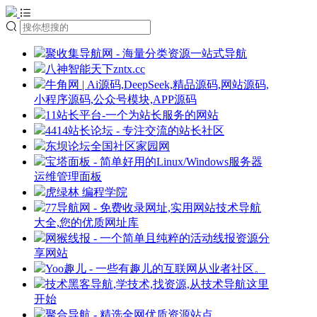
聚收集导航网 - 海量分类资源一站式导航
八神智能天下zntx.cc
牛角网 | Ai源码,DeepSeek,精品源码,网站源码,
小程序源码,公众号模块,APP源码
11站长平台-一个为站长服务的网站
4414站长论坛 - 专注交流的站长社区
东坝论坛全国社区家园网
宝塔面板 - 简单好用的Linux/Windows服务器
运维管理面板
虎绿林 编程学院
77导航网 - 免费收录网址,实用网站技术导航
大全,您的优质网址库
网猴线报 - 一个简单且纯粹的活动线报资源分
享网站
Yoo趣儿 - 一些有趣儿的互联网从业者社区。
技术黑客导航,学技术,找资源,从技术导航这里
开始
聚合导航 - 精选全网优质资源站点