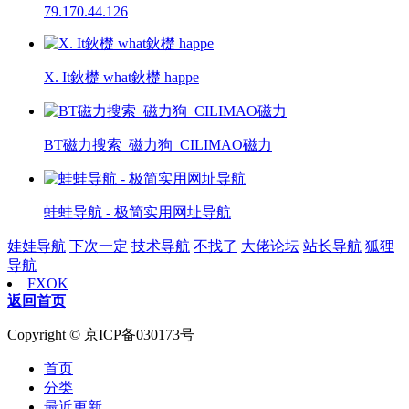
79.170.44.126
X. It鈥檚 what鈥檚 happe
BT磁力搜索_磁力狗_CILIMAO磁力
蛙蛙导航 - 极简实用网址导航
娃娃导航
下次一定
技术导航
不找了
大佬论坛
站长导航
狐狸
导航
FXOK
返回首页
Copyright © 京ICP备030173号
首页
分类
最近更新