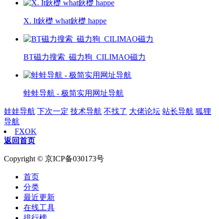
X. It鈥檚 what鈥檚 happe
BT磁力搜索_磁力狗_CILIMAO磁力
蛙蛙导航 - 极简实用网址导航
娃娃导航
下次一定
技术导航
不找了
大佬论坛
站长导航
狐狸
导航
FXOK
返回首页
Copyright © 京ICP备030173号
首页
分类
最近更新
在线工具
排行榜