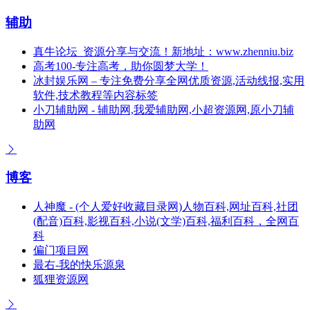
辅助
真牛论坛_资源分享与交流！新地址：www.zhenniu.biz
高考100-专注高考，助你圆梦大学！
冰封娱乐网 – 专注免费分享全网优质资源,活动线报,实用
软件,技术教程等内容标签
小刀辅助网 - 辅助网,我爱辅助网,小超资源网,原小刀辅
助网
博客
人神魔 - (个人爱好收藏目录网)人物百科,网址百科,社团
(配音)百科,影视百科,小说(文学)百科,福利百科，全网百
科
偏门项目网
最右-我的快乐源泉
狐狸资源网