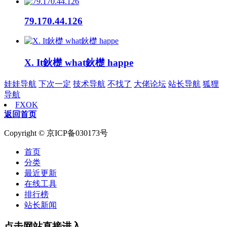
79.170.44.126
X. It鈥檚 what鈥檚 happe
娃娃导航
下次一定
技术导航
不找了
大佬论坛
站长导航
狐狸
导航
FXOK
返回首页
Copyright © 京ICP备030173号
首页
分类
最近更新
在线工具
排行榜
站长新闻
点击网站直接进入