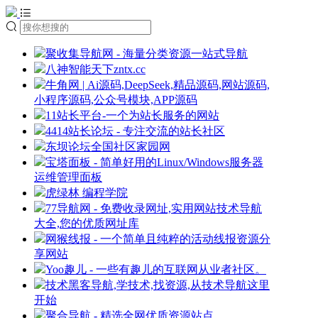
聚收集导航网 - 海量分类资源一站式导航
八神智能天下zntx.cc
牛角网 | Ai源码,DeepSeek,精品源码,网站源码,
小程序源码,公众号模块,APP源码
11站长平台-一个为站长服务的网站
4414站长论坛 - 专注交流的站长社区
东坝论坛全国社区家园网
宝塔面板 - 简单好用的Linux/Windows服务器
运维管理面板
虎绿林 编程学院
77导航网 - 免费收录网址,实用网站技术导航
大全,您的优质网址库
网猴线报 - 一个简单且纯粹的活动线报资源分
享网站
Yoo趣儿 - 一些有趣儿的互联网从业者社区。
技术黑客导航,学技术,找资源,从技术导航这里
开始
聚合导航 - 精选全网优质资源站点