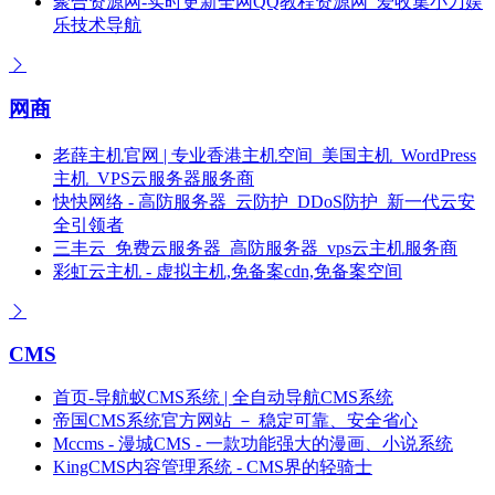
聚合资源网-实时更新全网QQ教程资源网_爱收集小刀娱
乐技术导航
网商
老薛主机官网 | 专业香港主机空间_美国主机_WordPress
主机_VPS云服务器服务商
快快网络 - 高防服务器_云防护_DDoS防护_新一代云安
全引领者
三丰云_免费云服务器_高防服务器_vps云主机服务商
彩虹云主机 - 虚拟主机,免备案cdn,免备案空间
CMS
首页-导航蚁CMS系统 | 全自动导航CMS系统
帝国CMS系统官方网站 － 稳定可靠、安全省心
Mccms - 漫城CMS - 一款功能强大的漫画、小说系统
KingCMS内容管理系统 - CMS界的轻骑士