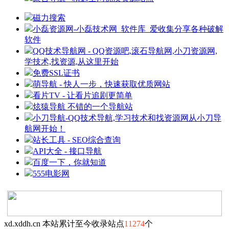
磁力搜索
小磊资源网-小磊技术网_软件库_爱收集分享各种破解
软件
QQ技术导航网 - QQ资源吧,滚石导航网,小刀资源网,
学技术,找资源,从这里开始
免费SSL证书
萌导航 - 快人一步，快速获取优质网站
看片TV - 让看片追剧更简单
炫猿导航 不错的一个导航站
小刀导航-QQ技术导航,学习技术和找资源网从小刀导
航网开始！
站长工具 - SEO综合查询
API大全 - 接口导航
百度一下，你就知道
555电影网
xd.xddh.cn 本站累计至今收录站点
11274
个