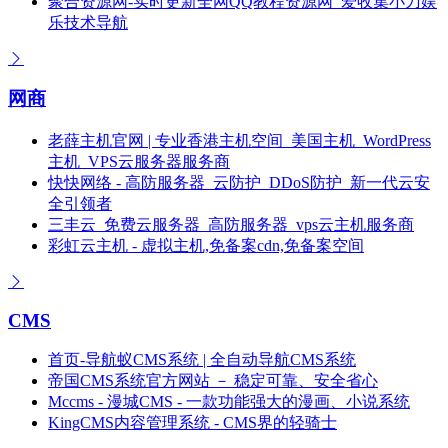
聚合资源网-实时更新全网QQ教程资源网_爱收集小刀娱
乐技术导航
网商
老薛主机官网 | 专业香港主机空间_美国主机_WordPress
主机_VPS云服务器服务商
快快网络 - 高防服务器_云防护_DDoS防护_新一代云安
全引领者
三丰云_免费云服务器_高防服务器_vps云主机服务商
彩虹云主机 - 虚拟主机,免备案cdn,免备案空间
CMS
首页-导航蚁CMS系统 | 全自动导航CMS系统
帝国CMS系统官方网站 － 稳定可靠、安全省心
Mccms - 漫城CMS - 一款功能强大的漫画、小说系统
KingCMS内容管理系统 - CMS界的轻骑士