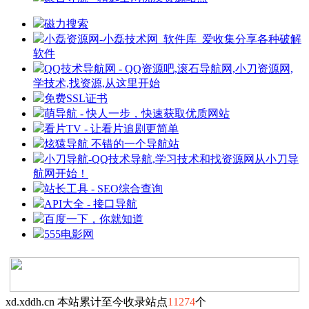
磁力搜索
小磊资源网-小磊技术网_软件库_爱收集分享各种破解
软件
QQ技术导航网 - QQ资源吧,滚石导航网,小刀资源网,
学技术,找资源,从这里开始
免费SSL证书
萌导航 - 快人一步，快速获取优质网站
看片TV - 让看片追剧更简单
炫猿导航 不错的一个导航站
小刀导航-QQ技术导航,学习技术和找资源网从小刀导
航网开始！
站长工具 - SEO综合查询
API大全 - 接口导航
百度一下，你就知道
555电影网
xd.xddh.cn 本站累计至今收录站点
11274
个