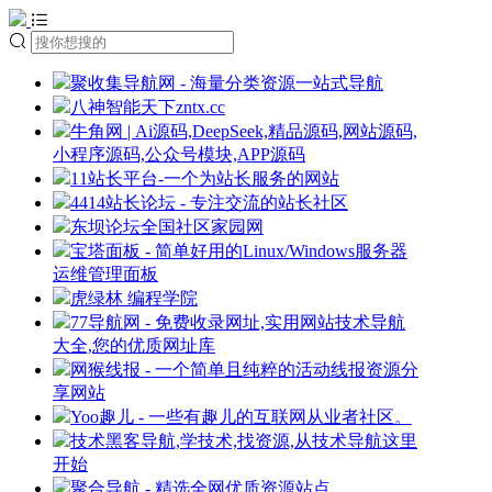
聚收集导航网 - 海量分类资源一站式导航
八神智能天下zntx.cc
牛角网 | Ai源码,DeepSeek,精品源码,网站源码,
小程序源码,公众号模块,APP源码
11站长平台-一个为站长服务的网站
4414站长论坛 - 专注交流的站长社区
东坝论坛全国社区家园网
宝塔面板 - 简单好用的Linux/Windows服务器
运维管理面板
虎绿林 编程学院
77导航网 - 免费收录网址,实用网站技术导航
大全,您的优质网址库
网猴线报 - 一个简单且纯粹的活动线报资源分
享网站
Yoo趣儿 - 一些有趣儿的互联网从业者社区。
技术黑客导航,学技术,找资源,从技术导航这里
开始
聚合导航 - 精选全网优质资源站点