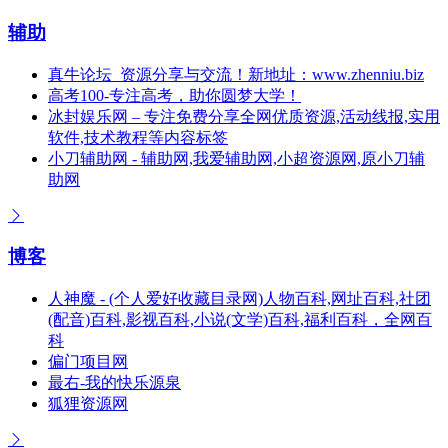
辅助
真牛论坛_资源分享与交流！新地址：www.zhenniu.biz
高考100-专注高考，助你圆梦大学！
冰封娱乐网 – 专注免费分享全网优质资源,活动线报,实用
软件,技术教程等内容标签
小刀辅助网 - 辅助网,我爱辅助网,小超资源网,原小刀辅
助网
博客
人神魔 - (个人爱好收藏目录网)人物百科,网址百科,社团
(配音)百科,影视百科,小说(文学)百科,福利百科，全网百
科
偏门项目网
最右-我的快乐源泉
狐狸资源网