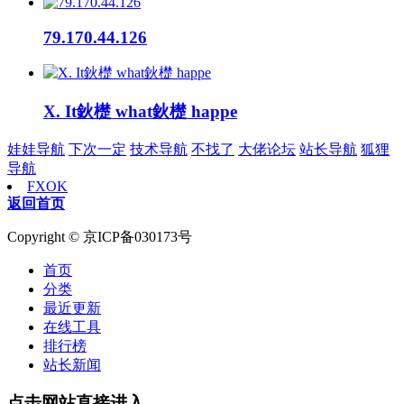
79.170.44.126
X. It鈥檚 what鈥檚 happe
娃娃导航
下次一定
技术导航
不找了
大佬论坛
站长导航
狐狸
导航
FXOK
返回首页
Copyright © 京ICP备030173号
首页
分类
最近更新
在线工具
排行榜
站长新闻
点击网站直接进入