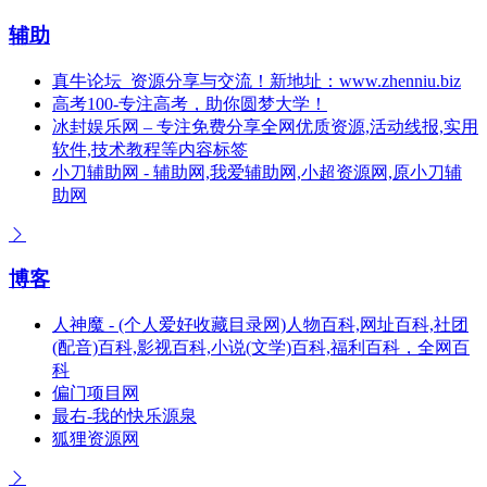
辅助
真牛论坛_资源分享与交流！新地址：www.zhenniu.biz
高考100-专注高考，助你圆梦大学！
冰封娱乐网 – 专注免费分享全网优质资源,活动线报,实用
软件,技术教程等内容标签
小刀辅助网 - 辅助网,我爱辅助网,小超资源网,原小刀辅
助网
博客
人神魔 - (个人爱好收藏目录网)人物百科,网址百科,社团
(配音)百科,影视百科,小说(文学)百科,福利百科，全网百
科
偏门项目网
最右-我的快乐源泉
狐狸资源网