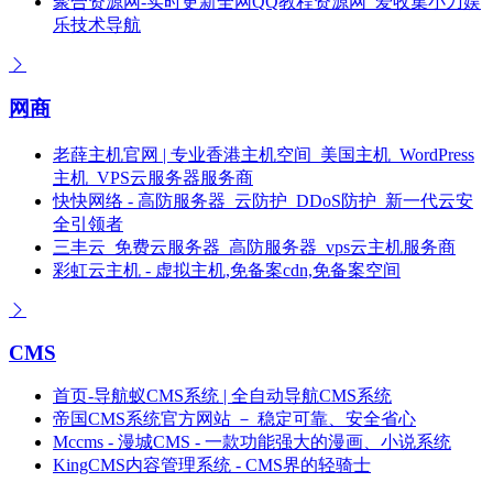
聚合资源网-实时更新全网QQ教程资源网_爱收集小刀娱
乐技术导航
网商
老薛主机官网 | 专业香港主机空间_美国主机_WordPress
主机_VPS云服务器服务商
快快网络 - 高防服务器_云防护_DDoS防护_新一代云安
全引领者
三丰云_免费云服务器_高防服务器_vps云主机服务商
彩虹云主机 - 虚拟主机,免备案cdn,免备案空间
CMS
首页-导航蚁CMS系统 | 全自动导航CMS系统
帝国CMS系统官方网站 － 稳定可靠、安全省心
Mccms - 漫城CMS - 一款功能强大的漫画、小说系统
KingCMS内容管理系统 - CMS界的轻骑士