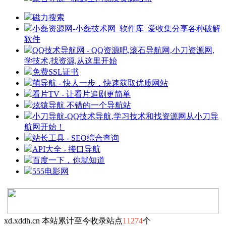
磁力搜索
小磊资源网-小磊技术网_软件库_爱收集分享各种破解
软件
QQ技术导航网 - QQ资源吧,滚石导航网,小刀资源网,
学技术,找资源,从这里开始
免费SSL证书
萌导航 - 快人一步，快速获取优质网站
看片TV - 让看片追剧更简单
炫猿导航 不错的一个导航站
小刀导航-QQ技术导航,学习技术和找资源网从小刀导
航网开始！
站长工具 - SEO综合查询
API大全 - 接口导航
百度一下，你就知道
555电影网
xd.xddh.cn 本站累计至今收录站点
11274
个