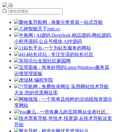
聚收集导航网 - 海量分类资源一站式导航
八神智能天下zntx.cc
牛角网 | Ai源码,DeepSeek,精品源码,网站源码,
小程序源码,公众号模块,APP源码
11站长平台-一个为站长服务的网站
4414站长论坛 - 专注交流的站长社区
东坝论坛全国社区家园网
宝塔面板 - 简单好用的Linux/Windows服务器
运维管理面板
虎绿林 编程学院
77导航网 - 免费收录网址,实用网站技术导航
大全,您的优质网址库
网猴线报 - 一个简单且纯粹的活动线报资源分
享网站
Yoo趣儿 - 一些有趣儿的互联网从业者社区。
技术黑客导航,学技术,找资源,从技术导航这里
开始
聚合导航 - 精选全网优质资源站点