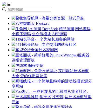
聚收集导航网 - 海量分类资源一站式导航
八神智能天下zntx.cc
牛角网 | Ai源码,DeepSeek,精品源码,网站源码,
小程序源码,公众号模块,APP源码
11站长平台-一个为站长服务的网站
4414站长论坛 - 专注交流的站长社区
东坝论坛全国社区家园网
宝塔面板 - 简单好用的Linux/Windows服务器
运维管理面板
虎绿林 编程学院
77导航网 - 免费收录网址,实用网站技术导航
大全,您的优质网址库
网猴线报 - 一个简单且纯粹的活动线报资源分
享网站
Yoo趣儿 - 一些有趣儿的互联网从业者社区。
技术黑客导航,学技术,找资源,从技术导航这里
开始
聚合导航 - 精选全网优质资源站点