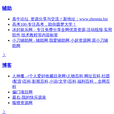
辅助
真牛论坛_资源分享与交流！新地址：www.zhenniu.biz
高考100-专注高考，助你圆梦大学！
冰封娱乐网 – 专注免费分享全网优质资源,活动线报,实用
软件,技术教程等内容标签
小刀辅助网 - 辅助网,我爱辅助网,小超资源网,原小刀辅
助网
博客
人神魔 - (个人爱好收藏目录网)人物百科,网址百科,社团
(配音)百科,影视百科,小说(文学)百科,福利百科，全网百
科
偏门项目网
最右-我的快乐源泉
狐狸资源网