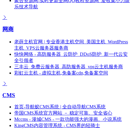
聚合资源网-实时更新全网QQ教程资源网_爱收集小刀娱
乐技术导航
网商
老薛主机官网 | 专业香港主机空间_美国主机_WordPress
主机_VPS云服务器服务商
快快网络 - 高防服务器_云防护_DDoS防护_新一代云安
全引领者
三丰云_免费云服务器_高防服务器_vps云主机服务商
彩虹云主机 - 虚拟主机,免备案cdn,免备案空间
CMS
首页-导航蚁CMS系统 | 全自动导航CMS系统
帝国CMS系统官方网站 － 稳定可靠、安全省心
Mccms - 漫城CMS - 一款功能强大的漫画、小说系统
KingCMS内容管理系统 - CMS界的轻骑士