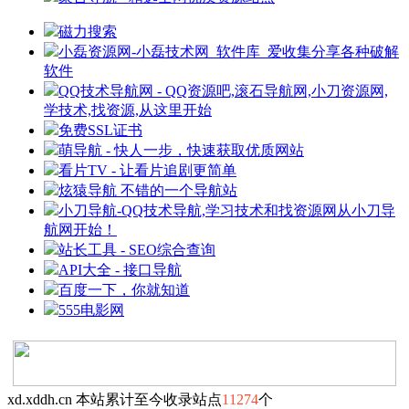
磁力搜索
小磊资源网-小磊技术网_软件库_爱收集分享各种破解
软件
QQ技术导航网 - QQ资源吧,滚石导航网,小刀资源网,
学技术,找资源,从这里开始
免费SSL证书
萌导航 - 快人一步，快速获取优质网站
看片TV - 让看片追剧更简单
炫猿导航 不错的一个导航站
小刀导航-QQ技术导航,学习技术和找资源网从小刀导
航网开始！
站长工具 - SEO综合查询
API大全 - 接口导航
百度一下，你就知道
555电影网
xd.xddh.cn 本站累计至今收录站点
11274
个