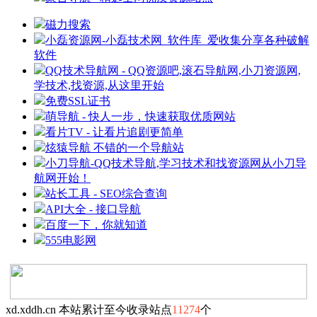
磁力搜索
小磊资源网-小磊技术网_软件库_爱收集分享各种破解
软件
QQ技术导航网 - QQ资源吧,滚石导航网,小刀资源网,
学技术,找资源,从这里开始
免费SSL证书
萌导航 - 快人一步，快速获取优质网站
看片TV - 让看片追剧更简单
炫猿导航 不错的一个导航站
小刀导航-QQ技术导航,学习技术和找资源网从小刀导
航网开始！
站长工具 - SEO综合查询
API大全 - 接口导航
百度一下，你就知道
555电影网
xd.xddh.cn 本站累计至今收录站点
11274
个