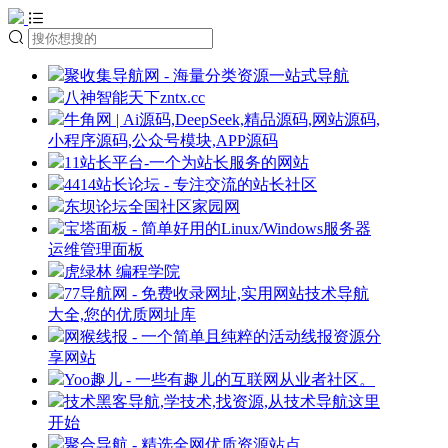
聚收集导航网 - 海量分类资源一站式导航
八神智能天下zntx.cc
牛角网 | Ai源码,DeepSeek,精品源码,网站源码,
小程序源码,公众号模块,APP源码
11站长平台-一个为站长服务的网站
4414站长论坛 - 专注交流的站长社区
东坝论坛全国社区家园网
宝塔面板 - 简单好用的Linux/Windows服务器
运维管理面板
虎绿林 编程学院
77导航网 - 免费收录网址,实用网站技术导航
大全,您的优质网址库
网猴线报 - 一个简单且纯粹的活动线报资源分
享网站
Yoo趣儿 - 一些有趣儿的互联网从业者社区。
技术黑客导航,学技术,找资源,从技术导航这里
开始
聚合导航 - 精选全网优质资源站点