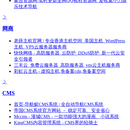
聚合资源网-实时更新全网QQ教程资源网_爱收集小刀娱
乐技术导航
网商
老薛主机官网 | 专业香港主机空间_美国主机_WordPress
主机_VPS云服务器服务商
快快网络 - 高防服务器_云防护_DDoS防护_新一代云安
全引领者
三丰云_免费云服务器_高防服务器_vps云主机服务商
彩虹云主机 - 虚拟主机,免备案cdn,免备案空间
CMS
首页-导航蚁CMS系统 | 全自动导航CMS系统
帝国CMS系统官方网站 － 稳定可靠、安全省心
Mccms - 漫城CMS - 一款功能强大的漫画、小说系统
KingCMS内容管理系统 - CMS界的轻骑士