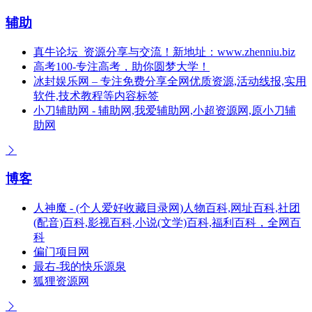
辅助
真牛论坛_资源分享与交流！新地址：www.zhenniu.biz
高考100-专注高考，助你圆梦大学！
冰封娱乐网 – 专注免费分享全网优质资源,活动线报,实用
软件,技术教程等内容标签
小刀辅助网 - 辅助网,我爱辅助网,小超资源网,原小刀辅
助网
博客
人神魔 - (个人爱好收藏目录网)人物百科,网址百科,社团
(配音)百科,影视百科,小说(文学)百科,福利百科，全网百
科
偏门项目网
最右-我的快乐源泉
狐狸资源网