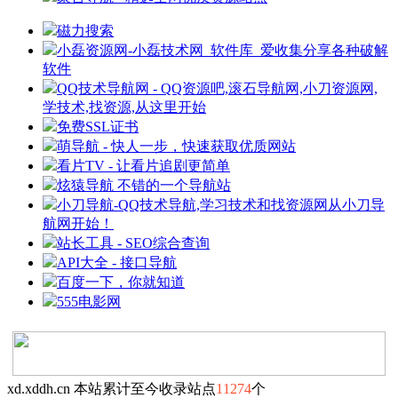
磁力搜索
小磊资源网-小磊技术网_软件库_爱收集分享各种破解
软件
QQ技术导航网 - QQ资源吧,滚石导航网,小刀资源网,
学技术,找资源,从这里开始
免费SSL证书
萌导航 - 快人一步，快速获取优质网站
看片TV - 让看片追剧更简单
炫猿导航 不错的一个导航站
小刀导航-QQ技术导航,学习技术和找资源网从小刀导
航网开始！
站长工具 - SEO综合查询
API大全 - 接口导航
百度一下，你就知道
555电影网
xd.xddh.cn 本站累计至今收录站点
11274
个