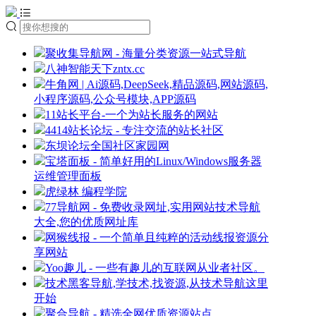
聚收集导航网 - 海量分类资源一站式导航
八神智能天下zntx.cc
牛角网 | Ai源码,DeepSeek,精品源码,网站源码,
小程序源码,公众号模块,APP源码
11站长平台-一个为站长服务的网站
4414站长论坛 - 专注交流的站长社区
东坝论坛全国社区家园网
宝塔面板 - 简单好用的Linux/Windows服务器
运维管理面板
虎绿林 编程学院
77导航网 - 免费收录网址,实用网站技术导航
大全,您的优质网址库
网猴线报 - 一个简单且纯粹的活动线报资源分
享网站
Yoo趣儿 - 一些有趣儿的互联网从业者社区。
技术黑客导航,学技术,找资源,从技术导航这里
开始
聚合导航 - 精选全网优质资源站点