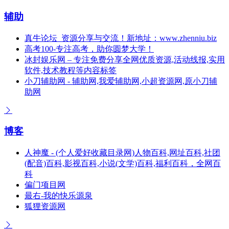
辅助
真牛论坛_资源分享与交流！新地址：www.zhenniu.biz
高考100-专注高考，助你圆梦大学！
冰封娱乐网 – 专注免费分享全网优质资源,活动线报,实用
软件,技术教程等内容标签
小刀辅助网 - 辅助网,我爱辅助网,小超资源网,原小刀辅
助网
博客
人神魔 - (个人爱好收藏目录网)人物百科,网址百科,社团
(配音)百科,影视百科,小说(文学)百科,福利百科，全网百
科
偏门项目网
最右-我的快乐源泉
狐狸资源网