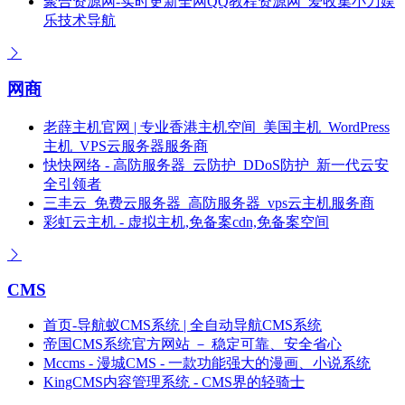
聚合资源网-实时更新全网QQ教程资源网_爱收集小刀娱
乐技术导航
网商
老薛主机官网 | 专业香港主机空间_美国主机_WordPress
主机_VPS云服务器服务商
快快网络 - 高防服务器_云防护_DDoS防护_新一代云安
全引领者
三丰云_免费云服务器_高防服务器_vps云主机服务商
彩虹云主机 - 虚拟主机,免备案cdn,免备案空间
CMS
首页-导航蚁CMS系统 | 全自动导航CMS系统
帝国CMS系统官方网站 － 稳定可靠、安全省心
Mccms - 漫城CMS - 一款功能强大的漫画、小说系统
KingCMS内容管理系统 - CMS界的轻骑士