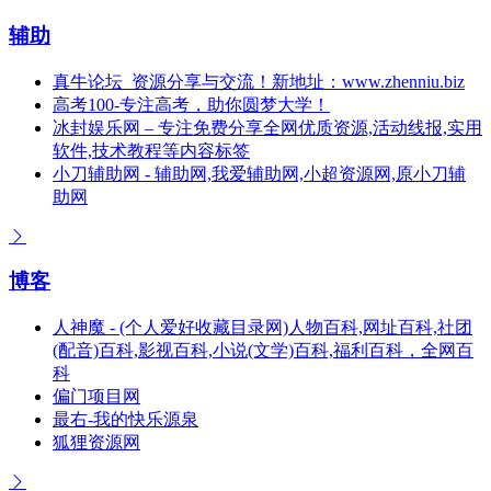
辅助
真牛论坛_资源分享与交流！新地址：www.zhenniu.biz
高考100-专注高考，助你圆梦大学！
冰封娱乐网 – 专注免费分享全网优质资源,活动线报,实用
软件,技术教程等内容标签
小刀辅助网 - 辅助网,我爱辅助网,小超资源网,原小刀辅
助网
博客
人神魔 - (个人爱好收藏目录网)人物百科,网址百科,社团
(配音)百科,影视百科,小说(文学)百科,福利百科，全网百
科
偏门项目网
最右-我的快乐源泉
狐狸资源网