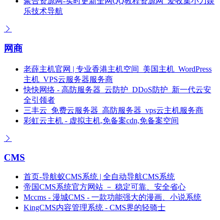
聚合资源网-实时更新全网QQ教程资源网_爱收集小刀娱
乐技术导航
网商
老薛主机官网 | 专业香港主机空间_美国主机_WordPress
主机_VPS云服务器服务商
快快网络 - 高防服务器_云防护_DDoS防护_新一代云安
全引领者
三丰云_免费云服务器_高防服务器_vps云主机服务商
彩虹云主机 - 虚拟主机,免备案cdn,免备案空间
CMS
首页-导航蚁CMS系统 | 全自动导航CMS系统
帝国CMS系统官方网站 － 稳定可靠、安全省心
Mccms - 漫城CMS - 一款功能强大的漫画、小说系统
KingCMS内容管理系统 - CMS界的轻骑士