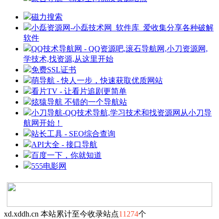
磁力搜索
小磊资源网-小磊技术网_软件库_爱收集分享各种破解
软件
QQ技术导航网 - QQ资源吧,滚石导航网,小刀资源网,
学技术,找资源,从这里开始
免费SSL证书
萌导航 - 快人一步，快速获取优质网站
看片TV - 让看片追剧更简单
炫猿导航 不错的一个导航站
小刀导航-QQ技术导航,学习技术和找资源网从小刀导
航网开始！
站长工具 - SEO综合查询
API大全 - 接口导航
百度一下，你就知道
555电影网
xd.xddh.cn 本站累计至今收录站点
11274
个