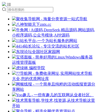
聚收集导航网 - 海量分类资源一站式导航
八神智能天下zntx.cc
牛角网 | Ai源码,DeepSeek,精品源码,网站源码,
小程序源码,公众号模块,APP源码
11站长平台-一个为站长服务的网站
4414站长论坛 - 专注交流的站长社区
东坝论坛全国社区家园网
宝塔面板 - 简单好用的Linux/Windows服务器
运维管理面板
虎绿林 编程学院
77导航网 - 免费收录网址,实用网站技术导航
大全,您的优质网址库
网猴线报 - 一个简单且纯粹的活动线报资源分
享网站
Yoo趣儿 - 一些有趣儿的互联网从业者社区。
技术黑客导航,学技术,找资源,从技术导航这里
开始
聚合导航 - 精选全网优质资源站点