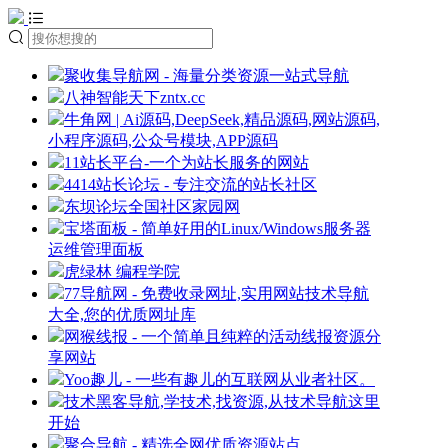
聚收集导航网 - 海量分类资源一站式导航
八神智能天下zntx.cc
牛角网 | Ai源码,DeepSeek,精品源码,网站源码,
小程序源码,公众号模块,APP源码
11站长平台-一个为站长服务的网站
4414站长论坛 - 专注交流的站长社区
东坝论坛全国社区家园网
宝塔面板 - 简单好用的Linux/Windows服务器
运维管理面板
虎绿林 编程学院
77导航网 - 免费收录网址,实用网站技术导航
大全,您的优质网址库
网猴线报 - 一个简单且纯粹的活动线报资源分
享网站
Yoo趣儿 - 一些有趣儿的互联网从业者社区。
技术黑客导航,学技术,找资源,从技术导航这里
开始
聚合导航 - 精选全网优质资源站点