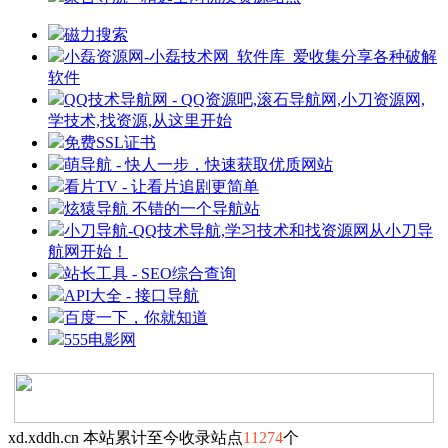
磁力搜索
小磊资源网-小磊技术网_软件库_爱收集分享各种破解
软件
QQ技术导航网 - QQ资源吧,滚石导航网,小刀资源网,
学技术,找资源,从这里开始
免费SSL证书
萌导航 - 快人一步，快速获取优质网站
看片TV - 让看片追剧更简单
炫猿导航 不错的一个导航站
小刀导航-QQ技术导航,学习技术和找资源网从小刀导
航网开始！
站长工具 - SEO综合查询
API大全 - 接口导航
百度一下，你就知道
555电影网
xd.xddh.cn 本站累计至今收录站点
11274
个