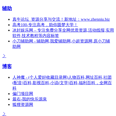
辅助
真牛论坛_资源分享与交流！新地址：www.zhenniu.biz
高考100-专注高考，助你圆梦大学！
冰封娱乐网 – 专注免费分享全网优质资源,活动线报,实用
软件,技术教程等内容标签
小刀辅助网 - 辅助网,我爱辅助网,小超资源网,原小刀辅
助网
博客
人神魔 - (个人爱好收藏目录网)人物百科,网址百科,社团
(配音)百科,影视百科,小说(文学)百科,福利百科，全网百
科
偏门项目网
最右-我的快乐源泉
狐狸资源网