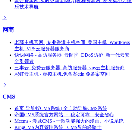
聚合资源网-实时更新全网QQ教程资源网_爱收集小刀娱
乐技术导航
网商
老薛主机官网 | 专业香港主机空间_美国主机_WordPress
主机_VPS云服务器服务商
快快网络 - 高防服务器_云防护_DDoS防护_新一代云安
全引领者
三丰云_免费云服务器_高防服务器_vps云主机服务商
彩虹云主机 - 虚拟主机,免备案cdn,免备案空间
CMS
首页-导航蚁CMS系统 | 全自动导航CMS系统
帝国CMS系统官方网站 － 稳定可靠、安全省心
Mccms - 漫城CMS - 一款功能强大的漫画、小说系统
KingCMS内容管理系统 - CMS界的轻骑士