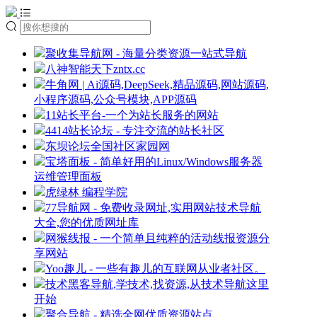
聚收集导航网 - 海量分类资源一站式导航
八神智能天下zntx.cc
牛角网 | Ai源码,DeepSeek,精品源码,网站源码,
小程序源码,公众号模块,APP源码
11站长平台-一个为站长服务的网站
4414站长论坛 - 专注交流的站长社区
东坝论坛全国社区家园网
宝塔面板 - 简单好用的Linux/Windows服务器
运维管理面板
虎绿林 编程学院
77导航网 - 免费收录网址,实用网站技术导航
大全,您的优质网址库
网猴线报 - 一个简单且纯粹的活动线报资源分
享网站
Yoo趣儿 - 一些有趣儿的互联网从业者社区。
技术黑客导航,学技术,找资源,从技术导航这里
开始
聚合导航 - 精选全网优质资源站点