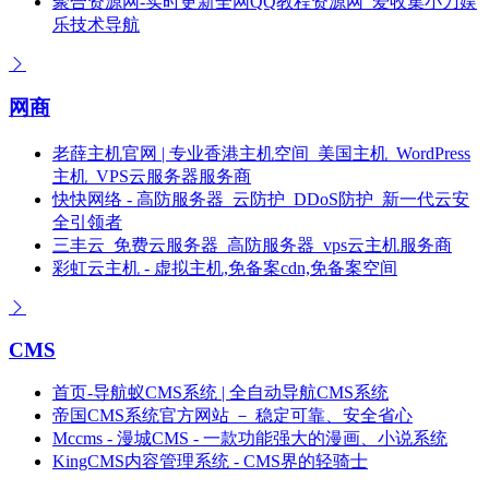
聚合资源网-实时更新全网QQ教程资源网_爱收集小刀娱
乐技术导航
网商
老薛主机官网 | 专业香港主机空间_美国主机_WordPress
主机_VPS云服务器服务商
快快网络 - 高防服务器_云防护_DDoS防护_新一代云安
全引领者
三丰云_免费云服务器_高防服务器_vps云主机服务商
彩虹云主机 - 虚拟主机,免备案cdn,免备案空间
CMS
首页-导航蚁CMS系统 | 全自动导航CMS系统
帝国CMS系统官方网站 － 稳定可靠、安全省心
Mccms - 漫城CMS - 一款功能强大的漫画、小说系统
KingCMS内容管理系统 - CMS界的轻骑士