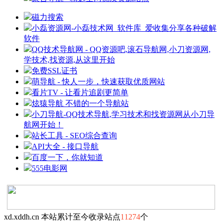
磁力搜索
小磊资源网-小磊技术网_软件库_爱收集分享各种破解
软件
QQ技术导航网 - QQ资源吧,滚石导航网,小刀资源网,
学技术,找资源,从这里开始
免费SSL证书
萌导航 - 快人一步，快速获取优质网站
看片TV - 让看片追剧更简单
炫猿导航 不错的一个导航站
小刀导航-QQ技术导航,学习技术和找资源网从小刀导
航网开始！
站长工具 - SEO综合查询
API大全 - 接口导航
百度一下，你就知道
555电影网
xd.xddh.cn 本站累计至今收录站点
11274
个