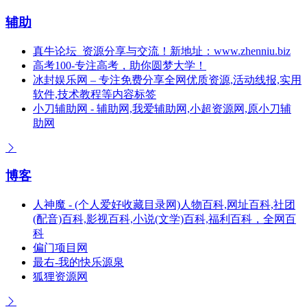
辅助
真牛论坛_资源分享与交流！新地址：www.zhenniu.biz
高考100-专注高考，助你圆梦大学！
冰封娱乐网 – 专注免费分享全网优质资源,活动线报,实用
软件,技术教程等内容标签
小刀辅助网 - 辅助网,我爱辅助网,小超资源网,原小刀辅
助网
博客
人神魔 - (个人爱好收藏目录网)人物百科,网址百科,社团
(配音)百科,影视百科,小说(文学)百科,福利百科，全网百
科
偏门项目网
最右-我的快乐源泉
狐狸资源网