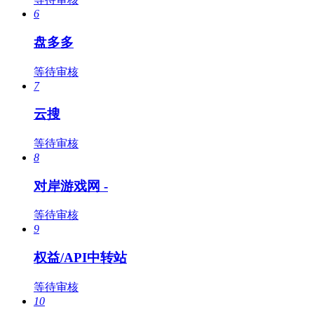
6
盘多多
等待审核
7
云搜
等待审核
8
对岸游戏网 -
等待审核
9
权益/API中转站
等待审核
10