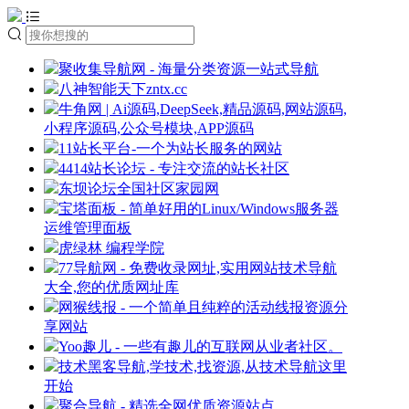
聚收集导航网 - 海量分类资源一站式导航
八神智能天下zntx.cc
牛角网 | Ai源码,DeepSeek,精品源码,网站源码,
小程序源码,公众号模块,APP源码
11站长平台-一个为站长服务的网站
4414站长论坛 - 专注交流的站长社区
东坝论坛全国社区家园网
宝塔面板 - 简单好用的Linux/Windows服务器
运维管理面板
虎绿林 编程学院
77导航网 - 免费收录网址,实用网站技术导航
大全,您的优质网址库
网猴线报 - 一个简单且纯粹的活动线报资源分
享网站
Yoo趣儿 - 一些有趣儿的互联网从业者社区。
技术黑客导航,学技术,找资源,从技术导航这里
开始
聚合导航 - 精选全网优质资源站点