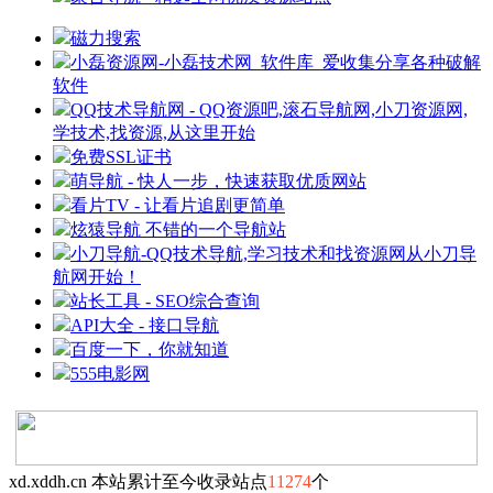
磁力搜索
小磊资源网-小磊技术网_软件库_爱收集分享各种破解
软件
QQ技术导航网 - QQ资源吧,滚石导航网,小刀资源网,
学技术,找资源,从这里开始
免费SSL证书
萌导航 - 快人一步，快速获取优质网站
看片TV - 让看片追剧更简单
炫猿导航 不错的一个导航站
小刀导航-QQ技术导航,学习技术和找资源网从小刀导
航网开始！
站长工具 - SEO综合查询
API大全 - 接口导航
百度一下，你就知道
555电影网
xd.xddh.cn 本站累计至今收录站点
11274
个