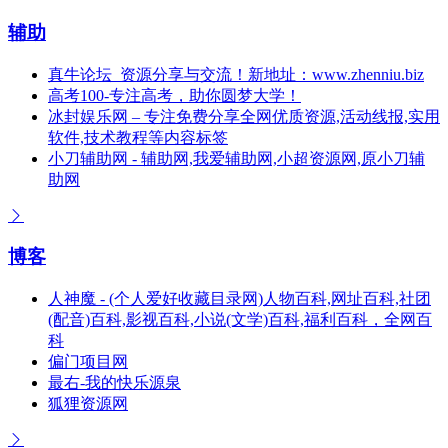
辅助
真牛论坛_资源分享与交流！新地址：www.zhenniu.biz
高考100-专注高考，助你圆梦大学！
冰封娱乐网 – 专注免费分享全网优质资源,活动线报,实用
软件,技术教程等内容标签
小刀辅助网 - 辅助网,我爱辅助网,小超资源网,原小刀辅
助网
博客
人神魔 - (个人爱好收藏目录网)人物百科,网址百科,社团
(配音)百科,影视百科,小说(文学)百科,福利百科，全网百
科
偏门项目网
最右-我的快乐源泉
狐狸资源网