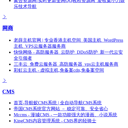
聚合资源网-实时更新全网QQ教程资源网_爱收集小刀娱
乐技术导航
网商
老薛主机官网 | 专业香港主机空间_美国主机_WordPress
主机_VPS云服务器服务商
快快网络 - 高防服务器_云防护_DDoS防护_新一代云安
全引领者
三丰云_免费云服务器_高防服务器_vps云主机服务商
彩虹云主机 - 虚拟主机,免备案cdn,免备案空间
CMS
首页-导航蚁CMS系统 | 全自动导航CMS系统
帝国CMS系统官方网站 － 稳定可靠、安全省心
Mccms - 漫城CMS - 一款功能强大的漫画、小说系统
KingCMS内容管理系统 - CMS界的轻骑士