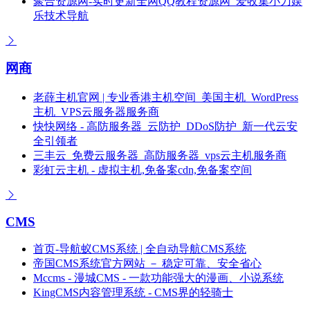
聚合资源网-实时更新全网QQ教程资源网_爱收集小刀娱
乐技术导航
网商
老薛主机官网 | 专业香港主机空间_美国主机_WordPress
主机_VPS云服务器服务商
快快网络 - 高防服务器_云防护_DDoS防护_新一代云安
全引领者
三丰云_免费云服务器_高防服务器_vps云主机服务商
彩虹云主机 - 虚拟主机,免备案cdn,免备案空间
CMS
首页-导航蚁CMS系统 | 全自动导航CMS系统
帝国CMS系统官方网站 － 稳定可靠、安全省心
Mccms - 漫城CMS - 一款功能强大的漫画、小说系统
KingCMS内容管理系统 - CMS界的轻骑士