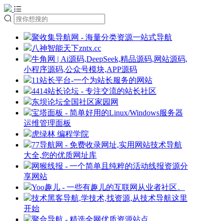
聚收集导航网 - 海量分类资源一站式导航
八神智能天下zntx.cc
牛角网 | Ai源码,DeepSeek,精品源码,网站源码,
小程序源码,公众号模块,APP源码
11站长平台-一个为站长服务的网站
4414站长论坛 - 专注交流的站长社区
东坝论坛全国社区家园网
宝塔面板 - 简单好用的Linux/Windows服务器
运维管理面板
虎绿林 编程学院
77导航网 - 免费收录网址,实用网站技术导航
大全,您的优质网址库
网猴线报 - 一个简单且纯粹的活动线报资源分
享网站
Yoo趣儿 - 一些有趣儿的互联网从业者社区。
技术黑客导航,学技术,找资源,从技术导航这里
开始
聚合导航 - 精选全网优质资源站点