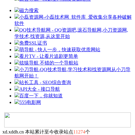
磁力搜索
小磊资源网-小磊技术网_软件库_爱收集分享各种破解
软件
QQ技术导航网 - QQ资源吧,滚石导航网,小刀资源网,
学技术,找资源,从这里开始
免费SSL证书
萌导航 - 快人一步，快速获取优质网站
看片TV - 让看片追剧更简单
炫猿导航 不错的一个导航站
小刀导航-QQ技术导航,学习技术和找资源网从小刀导
航网开始！
站长工具 - SEO综合查询
API大全 - 接口导航
百度一下，你就知道
555电影网
xd.xddh.cn 本站累计至今收录站点
11274
个