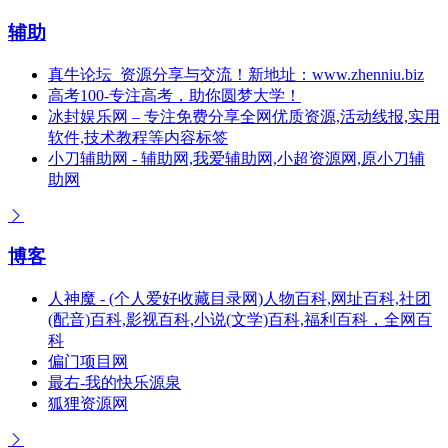
辅助
真牛论坛_资源分享与交流！新地址：www.zhenniu.biz
高考100-专注高考，助你圆梦大学！
冰封娱乐网 – 专注免费分享全网优质资源,活动线报,实用
软件,技术教程等内容标签
小刀辅助网 - 辅助网,我爱辅助网,小超资源网,原小刀辅
助网
博客
人神魔 - (个人爱好收藏目录网)人物百科,网址百科,社团
(配音)百科,影视百科,小说(文学)百科,福利百科，全网百
科
偏门项目网
最右-我的快乐源泉
狐狸资源网