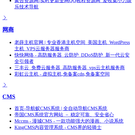
聚合资源网-实时更新全网QQ教程资源网_爱收集小刀娱
乐技术导航
网商
老薛主机官网 | 专业香港主机空间_美国主机_WordPress
主机_VPS云服务器服务商
快快网络 - 高防服务器_云防护_DDoS防护_新一代云安
全引领者
三丰云_免费云服务器_高防服务器_vps云主机服务商
彩虹云主机 - 虚拟主机,免备案cdn,免备案空间
CMS
首页-导航蚁CMS系统 | 全自动导航CMS系统
帝国CMS系统官方网站 － 稳定可靠、安全省心
Mccms - 漫城CMS - 一款功能强大的漫画、小说系统
KingCMS内容管理系统 - CMS界的轻骑士