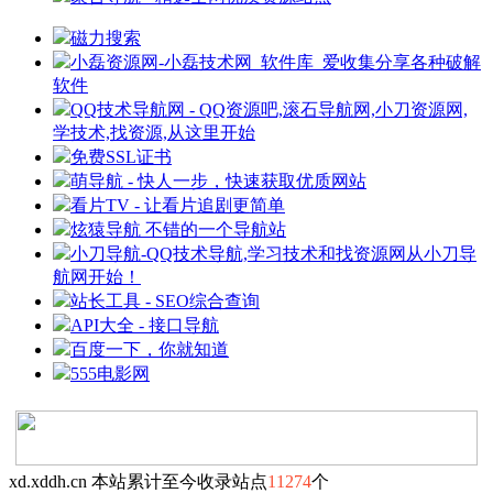
磁力搜索
小磊资源网-小磊技术网_软件库_爱收集分享各种破解
软件
QQ技术导航网 - QQ资源吧,滚石导航网,小刀资源网,
学技术,找资源,从这里开始
免费SSL证书
萌导航 - 快人一步，快速获取优质网站
看片TV - 让看片追剧更简单
炫猿导航 不错的一个导航站
小刀导航-QQ技术导航,学习技术和找资源网从小刀导
航网开始！
站长工具 - SEO综合查询
API大全 - 接口导航
百度一下，你就知道
555电影网
xd.xddh.cn 本站累计至今收录站点
11274
个