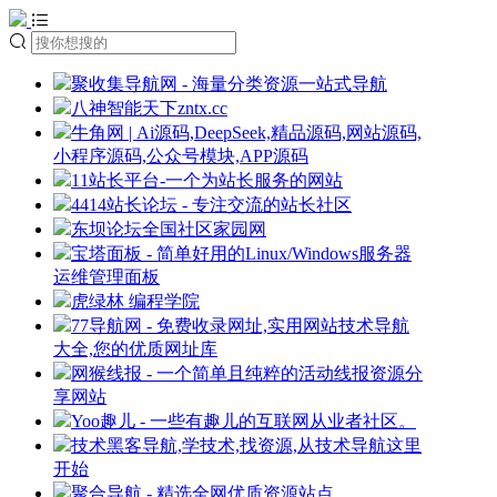
聚收集导航网 - 海量分类资源一站式导航
八神智能天下zntx.cc
牛角网 | Ai源码,DeepSeek,精品源码,网站源码,
小程序源码,公众号模块,APP源码
11站长平台-一个为站长服务的网站
4414站长论坛 - 专注交流的站长社区
东坝论坛全国社区家园网
宝塔面板 - 简单好用的Linux/Windows服务器
运维管理面板
虎绿林 编程学院
77导航网 - 免费收录网址,实用网站技术导航
大全,您的优质网址库
网猴线报 - 一个简单且纯粹的活动线报资源分
享网站
Yoo趣儿 - 一些有趣儿的互联网从业者社区。
技术黑客导航,学技术,找资源,从技术导航这里
开始
聚合导航 - 精选全网优质资源站点