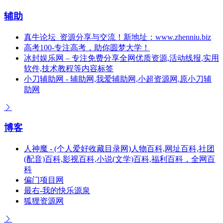
辅助
真牛论坛_资源分享与交流！新地址：www.zhenniu.biz
高考100-专注高考，助你圆梦大学！
冰封娱乐网 – 专注免费分享全网优质资源,活动线报,实用
软件,技术教程等内容标签
小刀辅助网 - 辅助网,我爱辅助网,小超资源网,原小刀辅
助网
博客
人神魔 - (个人爱好收藏目录网)人物百科,网址百科,社团
(配音)百科,影视百科,小说(文学)百科,福利百科，全网百
科
偏门项目网
最右-我的快乐源泉
狐狸资源网