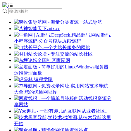
聚收集导航网 - 海量分类资源一站式导航
八神智能天下zntx.cc
牛角网 | Ai源码,DeepSeek,精品源码,网站源码,
小程序源码,公众号模块,APP源码
11站长平台-一个为站长服务的网站
4414站长论坛 - 专注交流的站长社区
东坝论坛全国社区家园网
宝塔面板 - 简单好用的Linux/Windows服务器
运维管理面板
虎绿林 编程学院
77导航网 - 免费收录网址,实用网站技术导航
大全,您的优质网址库
网猴线报 - 一个简单且纯粹的活动线报资源分
享网站
Yoo趣儿 - 一些有趣儿的互联网从业者社区。
技术黑客导航,学技术,找资源,从技术导航这里
开始
聚合导航 - 精选全网优质资源站点