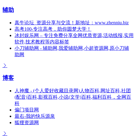
辅助
真牛论坛_资源分享与交流！新地址：www.zhenniu.biz
高考100-专注高考，助你圆梦大学！
冰封娱乐网 – 专注免费分享全网优质资源,活动线报,实用
软件,技术教程等内容标签
小刀辅助网 - 辅助网,我爱辅助网,小超资源网,原小刀辅
助网
博客
人神魔 - (个人爱好收藏目录网)人物百科,网址百科,社团
(配音)百科,影视百科,小说(文学)百科,福利百科，全网百
科
偏门项目网
最右-我的快乐源泉
狐狸资源网