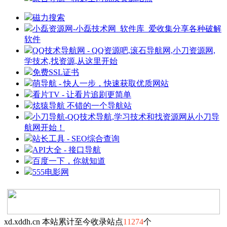
磁力搜索
小磊资源网-小磊技术网_软件库_爱收集分享各种破解
软件
QQ技术导航网 - QQ资源吧,滚石导航网,小刀资源网,
学技术,找资源,从这里开始
免费SSL证书
萌导航 - 快人一步，快速获取优质网站
看片TV - 让看片追剧更简单
炫猿导航 不错的一个导航站
小刀导航-QQ技术导航,学习技术和找资源网从小刀导
航网开始！
站长工具 - SEO综合查询
API大全 - 接口导航
百度一下，你就知道
555电影网
xd.xddh.cn 本站累计至今收录站点
11274
个