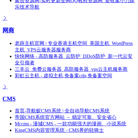
聚合资源网-实时更新全网QQ教程资源网_爱收集小刀娱
乐技术导航
网商
老薛主机官网 | 专业香港主机空间_美国主机_WordPress
主机_VPS云服务器服务商
快快网络 - 高防服务器_云防护_DDoS防护_新一代云安
全引领者
三丰云_免费云服务器_高防服务器_vps云主机服务商
彩虹云主机 - 虚拟主机,免备案cdn,免备案空间
CMS
首页-导航蚁CMS系统 | 全自动导航CMS系统
帝国CMS系统官方网站 － 稳定可靠、安全省心
Mccms - 漫城CMS - 一款功能强大的漫画、小说系统
KingCMS内容管理系统 - CMS界的轻骑士