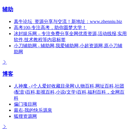
辅助
真牛论坛_资源分享与交流！新地址：www.zhenniu.biz
高考100-专注高考，助你圆梦大学！
冰封娱乐网 – 专注免费分享全网优质资源,活动线报,实用
软件,技术教程等内容标签
小刀辅助网 - 辅助网,我爱辅助网,小超资源网,原小刀辅
助网
博客
人神魔 - (个人爱好收藏目录网)人物百科,网址百科,社团
(配音)百科,影视百科,小说(文学)百科,福利百科，全网百
科
偏门项目网
最右-我的快乐源泉
狐狸资源网