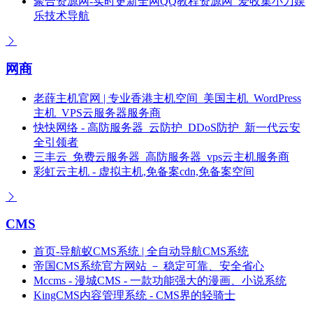
聚合资源网-实时更新全网QQ教程资源网_爱收集小刀娱
乐技术导航
网商
老薛主机官网 | 专业香港主机空间_美国主机_WordPress
主机_VPS云服务器服务商
快快网络 - 高防服务器_云防护_DDoS防护_新一代云安
全引领者
三丰云_免费云服务器_高防服务器_vps云主机服务商
彩虹云主机 - 虚拟主机,免备案cdn,免备案空间
CMS
首页-导航蚁CMS系统 | 全自动导航CMS系统
帝国CMS系统官方网站 － 稳定可靠、安全省心
Mccms - 漫城CMS - 一款功能强大的漫画、小说系统
KingCMS内容管理系统 - CMS界的轻骑士