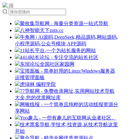
聚收集导航网 - 海量分类资源一站式导航
八神智能天下zntx.cc
牛角网 | Ai源码,DeepSeek,精品源码,网站源码,
小程序源码,公众号模块,APP源码
11站长平台-一个为站长服务的网站
4414站长论坛 - 专注交流的站长社区
东坝论坛全国社区家园网
宝塔面板 - 简单好用的Linux/Windows服务器
运维管理面板
虎绿林 编程学院
77导航网 - 免费收录网址,实用网站技术导航
大全,您的优质网址库
网猴线报 - 一个简单且纯粹的活动线报资源分
享网站
Yoo趣儿 - 一些有趣儿的互联网从业者社区。
技术黑客导航,学技术,找资源,从技术导航这里
开始
聚合导航 - 精选全网优质资源站点