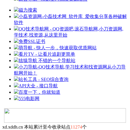
磁力搜索
小磊资源网-小磊技术网_软件库_爱收集分享各种破解
软件
QQ技术导航网 - QQ资源吧,滚石导航网,小刀资源网,
学技术,找资源,从这里开始
免费SSL证书
萌导航 - 快人一步，快速获取优质网站
看片TV - 让看片追剧更简单
炫猿导航 不错的一个导航站
小刀导航-QQ技术导航,学习技术和找资源网从小刀导
航网开始！
站长工具 - SEO综合查询
API大全 - 接口导航
百度一下，你就知道
555电影网
xd.xddh.cn 本站累计至今收录站点
11274
个