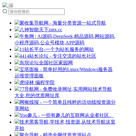
聚收集导航网 - 海量分类资源一站式导航
八神智能天下zntx.cc
牛角网 | Ai源码,DeepSeek,精品源码,网站源码,
小程序源码,公众号模块,APP源码
11站长平台-一个为站长服务的网站
4414站长论坛 - 专注交流的站长社区
东坝论坛全国社区家园网
宝塔面板 - 简单好用的Linux/Windows服务器
运维管理面板
虎绿林 编程学院
77导航网 - 免费收录网址,实用网站技术导航
大全,您的优质网址库
网猴线报 - 一个简单且纯粹的活动线报资源分
享网站
Yoo趣儿 - 一些有趣儿的互联网从业者社区。
技术黑客导航,学技术,找资源,从技术导航这里
开始
聚合导航 - 精选全网优质资源站点