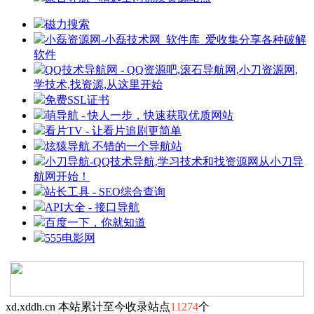
磁力搜索
小磊资源网-小磊技术网_软件库_爱收集分享各种破解
软件
QQ技术导航网 - QQ资源吧,滚石导航网,小刀资源网,
学技术,找资源,从这里开始
免费SSL证书
萌导航 - 快人一步，快速获取优质网站
看片TV - 让看片追剧更简单
炫猿导航 不错的一个导航站
小刀导航-QQ技术导航,学习技术和找资源网从小刀导
航网开始！
站长工具 - SEO综合查询
API大全 - 接口导航
百度一下，你就知道
555电影网
xd.xddh.cn 本站累计至今收录站点
11274
个