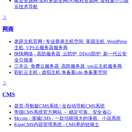
聚合资源网-实时更新全网QQ教程资源网_爱收集小刀娱
乐技术导航
网商
老薛主机官网 | 专业香港主机空间_美国主机_WordPress
主机_VPS云服务器服务商
快快网络 - 高防服务器_云防护_DDoS防护_新一代云安
全引领者
三丰云_免费云服务器_高防服务器_vps云主机服务商
彩虹云主机 - 虚拟主机,免备案cdn,免备案空间
CMS
首页-导航蚁CMS系统 | 全自动导航CMS系统
帝国CMS系统官方网站 － 稳定可靠、安全省心
Mccms - 漫城CMS - 一款功能强大的漫画、小说系统
KingCMS内容管理系统 - CMS界的轻骑士