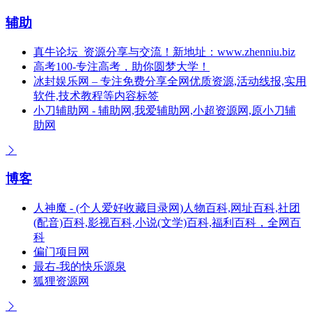
辅助
真牛论坛_资源分享与交流！新地址：www.zhenniu.biz
高考100-专注高考，助你圆梦大学！
冰封娱乐网 – 专注免费分享全网优质资源,活动线报,实用
软件,技术教程等内容标签
小刀辅助网 - 辅助网,我爱辅助网,小超资源网,原小刀辅
助网
博客
人神魔 - (个人爱好收藏目录网)人物百科,网址百科,社团
(配音)百科,影视百科,小说(文学)百科,福利百科，全网百
科
偏门项目网
最右-我的快乐源泉
狐狸资源网