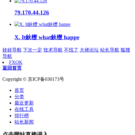
79.170.44.126
X. It鈥檚 what鈥檚 happe
娃娃导航
下次一定
技术导航
不找了
大佬论坛
站长导航
狐狸
导航
FXOK
返回首页
Copyright © 京ICP备030173号
首页
分类
最近更新
在线工具
排行榜
站长新闻
点击网站直接进入