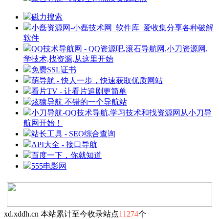
磁力搜索
小磊资源网-小磊技术网_软件库_爱收集分享各种破解
软件
QQ技术导航网 - QQ资源吧,滚石导航网,小刀资源网,
学技术,找资源,从这里开始
免费SSL证书
萌导航 - 快人一步，快速获取优质网站
看片TV - 让看片追剧更简单
炫猿导航 不错的一个导航站
小刀导航-QQ技术导航,学习技术和找资源网从小刀导
航网开始！
站长工具 - SEO综合查询
API大全 - 接口导航
百度一下，你就知道
555电影网
xd.xddh.cn 本站累计至今收录站点
11274
个