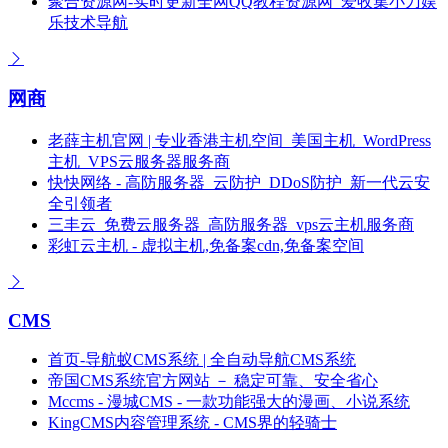
聚合资源网-实时更新全网QQ教程资源网_爱收集小刀娱
乐技术导航
网商
老薛主机官网 | 专业香港主机空间_美国主机_WordPress
主机_VPS云服务器服务商
快快网络 - 高防服务器_云防护_DDoS防护_新一代云安
全引领者
三丰云_免费云服务器_高防服务器_vps云主机服务商
彩虹云主机 - 虚拟主机,免备案cdn,免备案空间
CMS
首页-导航蚁CMS系统 | 全自动导航CMS系统
帝国CMS系统官方网站 － 稳定可靠、安全省心
Mccms - 漫城CMS - 一款功能强大的漫画、小说系统
KingCMS内容管理系统 - CMS界的轻骑士