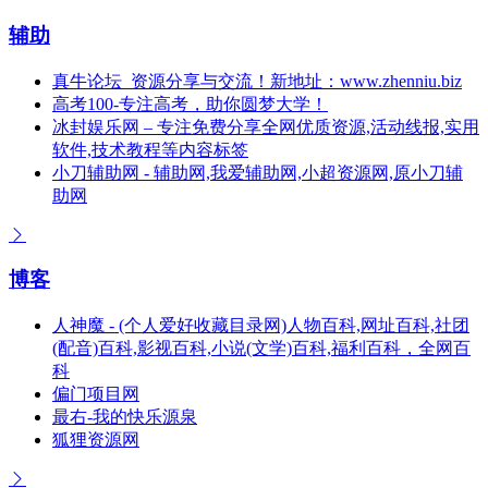
辅助
真牛论坛_资源分享与交流！新地址：www.zhenniu.biz
高考100-专注高考，助你圆梦大学！
冰封娱乐网 – 专注免费分享全网优质资源,活动线报,实用
软件,技术教程等内容标签
小刀辅助网 - 辅助网,我爱辅助网,小超资源网,原小刀辅
助网
博客
人神魔 - (个人爱好收藏目录网)人物百科,网址百科,社团
(配音)百科,影视百科,小说(文学)百科,福利百科，全网百
科
偏门项目网
最右-我的快乐源泉
狐狸资源网