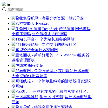
聚收集导航网 - 海量分类资源一站式导航
八神智能天下zntx.cc
牛角网 | Ai源码,DeepSeek,精品源码,网站源码,
小程序源码,公众号模块,APP源码
11站长平台-一个为站长服务的网站
4414站长论坛 - 专注交流的站长社区
东坝论坛全国社区家园网
宝塔面板 - 简单好用的Linux/Windows服务器
运维管理面板
虎绿林 编程学院
77导航网 - 免费收录网址,实用网站技术导航
大全,您的优质网址库
网猴线报 - 一个简单且纯粹的活动线报资源分
享网站
Yoo趣儿 - 一些有趣儿的互联网从业者社区。
技术黑客导航,学技术,找资源,从技术导航这里
开始
聚合导航 - 精选全网优质资源站点