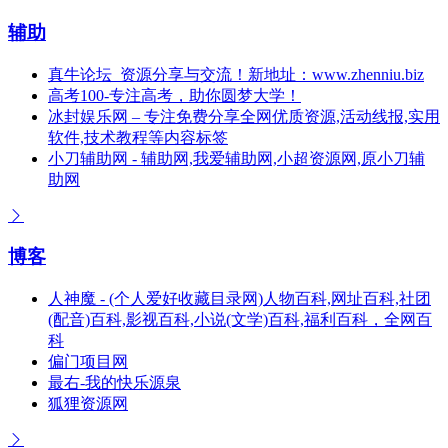
辅助
真牛论坛_资源分享与交流！新地址：www.zhenniu.biz
高考100-专注高考，助你圆梦大学！
冰封娱乐网 – 专注免费分享全网优质资源,活动线报,实用
软件,技术教程等内容标签
小刀辅助网 - 辅助网,我爱辅助网,小超资源网,原小刀辅
助网
博客
人神魔 - (个人爱好收藏目录网)人物百科,网址百科,社团
(配音)百科,影视百科,小说(文学)百科,福利百科，全网百
科
偏门项目网
最右-我的快乐源泉
狐狸资源网