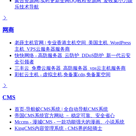
聚合资源网-实时更新全网QQ教程资源网_爱收集小刀娱
乐技术导航
网商
老薛主机官网 | 专业香港主机空间_美国主机_WordPress
主机_VPS云服务器服务商
快快网络 - 高防服务器_云防护_DDoS防护_新一代云安
全引领者
三丰云_免费云服务器_高防服务器_vps云主机服务商
彩虹云主机 - 虚拟主机,免备案cdn,免备案空间
CMS
首页-导航蚁CMS系统 | 全自动导航CMS系统
帝国CMS系统官方网站 － 稳定可靠、安全省心
Mccms - 漫城CMS - 一款功能强大的漫画、小说系统
KingCMS内容管理系统 - CMS界的轻骑士