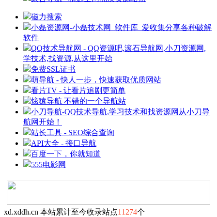
磁力搜索
小磊资源网-小磊技术网_软件库_爱收集分享各种破解
软件
QQ技术导航网 - QQ资源吧,滚石导航网,小刀资源网,
学技术,找资源,从这里开始
免费SSL证书
萌导航 - 快人一步，快速获取优质网站
看片TV - 让看片追剧更简单
炫猿导航 不错的一个导航站
小刀导航-QQ技术导航,学习技术和找资源网从小刀导
航网开始！
站长工具 - SEO综合查询
API大全 - 接口导航
百度一下，你就知道
555电影网
xd.xddh.cn 本站累计至今收录站点
11274
个