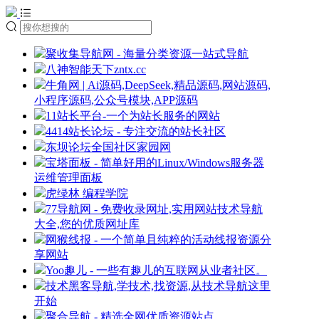
聚收集导航网 - 海量分类资源一站式导航
八神智能天下zntx.cc
牛角网 | Ai源码,DeepSeek,精品源码,网站源码,
小程序源码,公众号模块,APP源码
11站长平台-一个为站长服务的网站
4414站长论坛 - 专注交流的站长社区
东坝论坛全国社区家园网
宝塔面板 - 简单好用的Linux/Windows服务器
运维管理面板
虎绿林 编程学院
77导航网 - 免费收录网址,实用网站技术导航
大全,您的优质网址库
网猴线报 - 一个简单且纯粹的活动线报资源分
享网站
Yoo趣儿 - 一些有趣儿的互联网从业者社区。
技术黑客导航,学技术,找资源,从技术导航这里
开始
聚合导航 - 精选全网优质资源站点