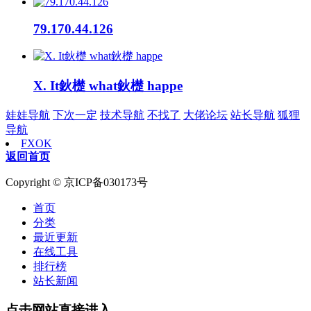
79.170.44.126
X. It鈥檚 what鈥檚 happe
娃娃导航
下次一定
技术导航
不找了
大佬论坛
站长导航
狐狸
导航
FXOK
返回首页
Copyright © 京ICP备030173号
首页
分类
最近更新
在线工具
排行榜
站长新闻
点击网站直接进入