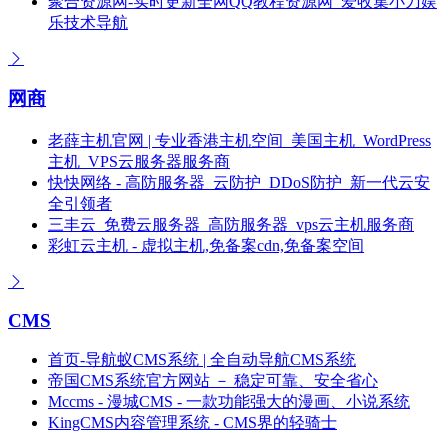
聚合资源网-实时更新全网QQ教程资源网_爱收集小刀娱
乐技术导航
网商
老薛主机官网 | 专业香港主机空间_美国主机_WordPress
主机_VPS云服务器服务商
快快网络 - 高防服务器_云防护_DDoS防护_新一代云安
全引领者
三丰云_免费云服务器_高防服务器_vps云主机服务商
彩虹云主机 - 虚拟主机,免备案cdn,免备案空间
CMS
首页-导航蚁CMS系统 | 全自动导航CMS系统
帝国CMS系统官方网站 － 稳定可靠、安全省心
Mccms - 漫城CMS - 一款功能强大的漫画、小说系统
KingCMS内容管理系统 - CMS界的轻骑士