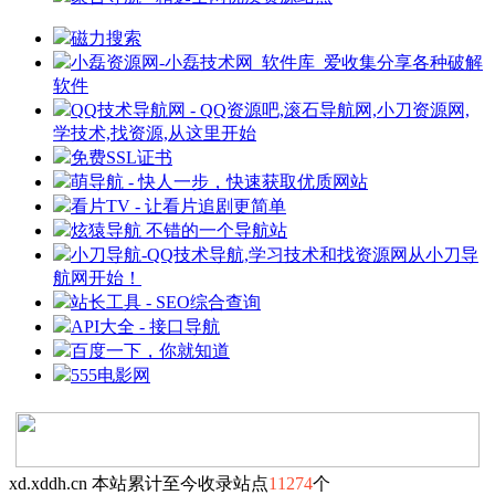
磁力搜索
小磊资源网-小磊技术网_软件库_爱收集分享各种破解
软件
QQ技术导航网 - QQ资源吧,滚石导航网,小刀资源网,
学技术,找资源,从这里开始
免费SSL证书
萌导航 - 快人一步，快速获取优质网站
看片TV - 让看片追剧更简单
炫猿导航 不错的一个导航站
小刀导航-QQ技术导航,学习技术和找资源网从小刀导
航网开始！
站长工具 - SEO综合查询
API大全 - 接口导航
百度一下，你就知道
555电影网
xd.xddh.cn 本站累计至今收录站点
11274
个