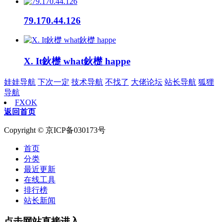
79.170.44.126
X. It鈥檚 what鈥檚 happe
娃娃导航
下次一定
技术导航
不找了
大佬论坛
站长导航
狐狸
导航
FXOK
返回首页
Copyright © 京ICP备030173号
首页
分类
最近更新
在线工具
排行榜
站长新闻
点击网站直接进入