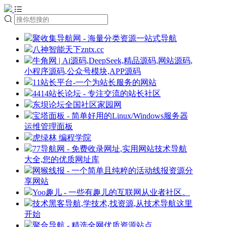
聚收集导航网 - 海量分类资源一站式导航
八神智能天下zntx.cc
牛角网 | Ai源码,DeepSeek,精品源码,网站源码,
小程序源码,公众号模块,APP源码
11站长平台-一个为站长服务的网站
4414站长论坛 - 专注交流的站长社区
东坝论坛全国社区家园网
宝塔面板 - 简单好用的Linux/Windows服务器
运维管理面板
虎绿林 编程学院
77导航网 - 免费收录网址,实用网站技术导航
大全,您的优质网址库
网猴线报 - 一个简单且纯粹的活动线报资源分
享网站
Yoo趣儿 - 一些有趣儿的互联网从业者社区。
技术黑客导航,学技术,找资源,从技术导航这里
开始
聚合导航 - 精选全网优质资源站点