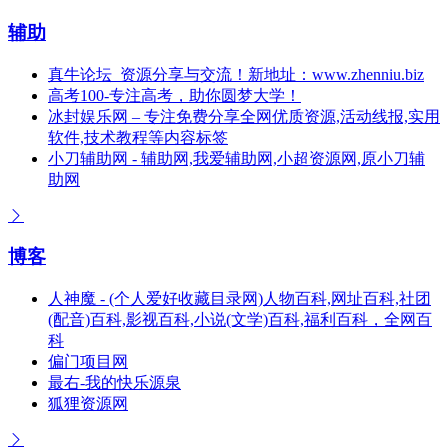
辅助
真牛论坛_资源分享与交流！新地址：www.zhenniu.biz
高考100-专注高考，助你圆梦大学！
冰封娱乐网 – 专注免费分享全网优质资源,活动线报,实用
软件,技术教程等内容标签
小刀辅助网 - 辅助网,我爱辅助网,小超资源网,原小刀辅
助网
博客
人神魔 - (个人爱好收藏目录网)人物百科,网址百科,社团
(配音)百科,影视百科,小说(文学)百科,福利百科，全网百
科
偏门项目网
最右-我的快乐源泉
狐狸资源网