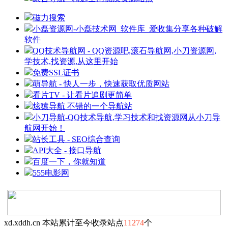
磁力搜索
小磊资源网-小磊技术网_软件库_爱收集分享各种破解
软件
QQ技术导航网 - QQ资源吧,滚石导航网,小刀资源网,
学技术,找资源,从这里开始
免费SSL证书
萌导航 - 快人一步，快速获取优质网站
看片TV - 让看片追剧更简单
炫猿导航 不错的一个导航站
小刀导航-QQ技术导航,学习技术和找资源网从小刀导
航网开始！
站长工具 - SEO综合查询
API大全 - 接口导航
百度一下，你就知道
555电影网
xd.xddh.cn 本站累计至今收录站点
11274
个