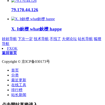
79.170.44.126
X. It鈥檚 what鈥檚 happe
娃娃导航
下次一定
技术导航
不找了
大佬论坛
站长导航
狐狸
导航
FXOK
返回首页
Copyright © 京ICP备030173号
首页
分类
最近更新
在线工具
排行榜
站长新闻
点击网站直接进入