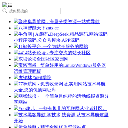
聚收集导航网 - 海量分类资源一站式导航
八神智能天下zntx.cc
牛角网 | Ai源码,DeepSeek,精品源码,网站源码,
小程序源码,公众号模块,APP源码
11站长平台-一个为站长服务的网站
4414站长论坛 - 专注交流的站长社区
东坝论坛全国社区家园网
宝塔面板 - 简单好用的Linux/Windows服务器
运维管理面板
虎绿林 编程学院
77导航网 - 免费收录网址,实用网站技术导航
大全,您的优质网址库
网猴线报 - 一个简单且纯粹的活动线报资源分
享网站
Yoo趣儿 - 一些有趣儿的互联网从业者社区。
技术黑客导航,学技术,找资源,从技术导航这里
开始
聚合导航 - 精选全网优质资源站点