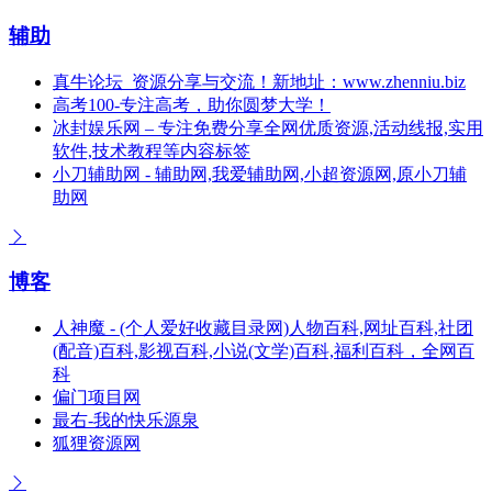
辅助
真牛论坛_资源分享与交流！新地址：www.zhenniu.biz
高考100-专注高考，助你圆梦大学！
冰封娱乐网 – 专注免费分享全网优质资源,活动线报,实用
软件,技术教程等内容标签
小刀辅助网 - 辅助网,我爱辅助网,小超资源网,原小刀辅
助网
博客
人神魔 - (个人爱好收藏目录网)人物百科,网址百科,社团
(配音)百科,影视百科,小说(文学)百科,福利百科，全网百
科
偏门项目网
最右-我的快乐源泉
狐狸资源网