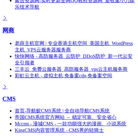
聚合资源网-实时更新全网QQ教程资源网_爱收集小刀娱
乐技术导航
网商
老薛主机官网 | 专业香港主机空间_美国主机_WordPress
主机_VPS云服务器服务商
快快网络 - 高防服务器_云防护_DDoS防护_新一代云安
全引领者
三丰云_免费云服务器_高防服务器_vps云主机服务商
彩虹云主机 - 虚拟主机,免备案cdn,免备案空间
CMS
首页-导航蚁CMS系统 | 全自动导航CMS系统
帝国CMS系统官方网站 － 稳定可靠、安全省心
Mccms - 漫城CMS - 一款功能强大的漫画、小说系统
KingCMS内容管理系统 - CMS界的轻骑士