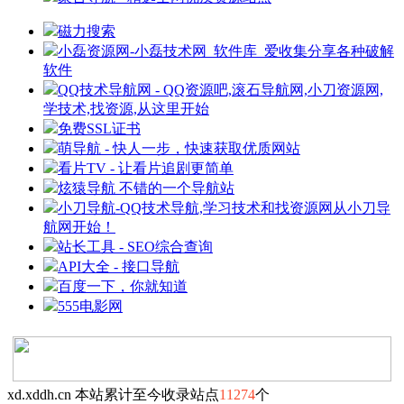
磁力搜索
小磊资源网-小磊技术网_软件库_爱收集分享各种破解
软件
QQ技术导航网 - QQ资源吧,滚石导航网,小刀资源网,
学技术,找资源,从这里开始
免费SSL证书
萌导航 - 快人一步，快速获取优质网站
看片TV - 让看片追剧更简单
炫猿导航 不错的一个导航站
小刀导航-QQ技术导航,学习技术和找资源网从小刀导
航网开始！
站长工具 - SEO综合查询
API大全 - 接口导航
百度一下，你就知道
555电影网
xd.xddh.cn 本站累计至今收录站点
11274
个