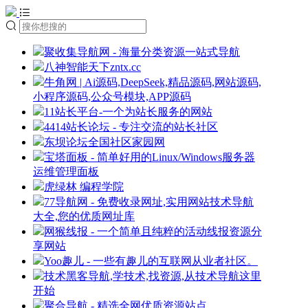
聚收集导航网 - 海量分类资源一站式导航
八神智能天下zntx.cc
牛角网 | Ai源码,DeepSeek,精品源码,网站源码,
小程序源码,公众号模块,APP源码
11站长平台-一个为站长服务的网站
4414站长论坛 - 专注交流的站长社区
东坝论坛全国社区家园网
宝塔面板 - 简单好用的Linux/Windows服务器
运维管理面板
虎绿林 编程学院
77导航网 - 免费收录网址,实用网站技术导航
大全,您的优质网址库
网猴线报 - 一个简单且纯粹的活动线报资源分
享网站
Yoo趣儿 - 一些有趣儿的互联网从业者社区。
技术黑客导航,学技术,找资源,从技术导航这里
开始
聚合导航 - 精选全网优质资源站点