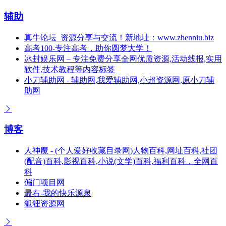
辅助
真牛论坛_资源分享与交流！新地址：www.zhenniu.biz
高考100-专注高考，助你圆梦大学！
冰封娱乐网 – 专注免费分享全网优质资源,活动线报,实用
软件,技术教程等内容标签
小刀辅助网 - 辅助网,我爱辅助网,小超资源网,原小刀辅
助网
博客
人神魔 - (个人爱好收藏目录网)人物百科,网址百科,社团
(配音)百科,影视百科,小说(文学)百科,福利百科，全网百
科
偏门项目网
最右-我的快乐源泉
狐狸资源网