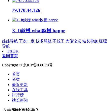
79.170.44.126
X. It鈥檚 what鈥檚 happe
娃娃导航
下次一定
技术导航
不找了
大佬论坛
站长导航
狐狸
导航
FXOK
返回首页
Copyright © 京ICP备030173号
首页
分类
最近更新
在线工具
排行榜
站长新闻
点击网站直接进入