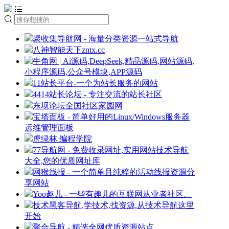
聚收集导航网 - 海量分类资源一站式导航
八神智能天下zntx.cc
牛角网 | Ai源码,DeepSeek,精品源码,网站源码,
小程序源码,公众号模块,APP源码
11站长平台-一个为站长服务的网站
4414站长论坛 - 专注交流的站长社区
东坝论坛全国社区家园网
宝塔面板 - 简单好用的Linux/Windows服务器
运维管理面板
虎绿林 编程学院
77导航网 - 免费收录网址,实用网站技术导航
大全,您的优质网址库
网猴线报 - 一个简单且纯粹的活动线报资源分
享网站
Yoo趣儿 - 一些有趣儿的互联网从业者社区。
技术黑客导航,学技术,找资源,从技术导航这里
开始
聚合导航 - 精选全网优质资源站点