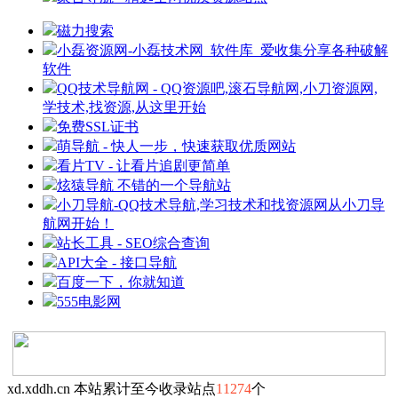
磁力搜索
小磊资源网-小磊技术网_软件库_爱收集分享各种破解
软件
QQ技术导航网 - QQ资源吧,滚石导航网,小刀资源网,
学技术,找资源,从这里开始
免费SSL证书
萌导航 - 快人一步，快速获取优质网站
看片TV - 让看片追剧更简单
炫猿导航 不错的一个导航站
小刀导航-QQ技术导航,学习技术和找资源网从小刀导
航网开始！
站长工具 - SEO综合查询
API大全 - 接口导航
百度一下，你就知道
555电影网
xd.xddh.cn 本站累计至今收录站点
11274
个