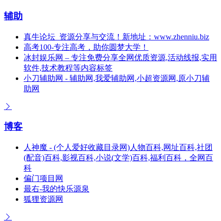
辅助
真牛论坛_资源分享与交流！新地址：www.zhenniu.biz
高考100-专注高考，助你圆梦大学！
冰封娱乐网 – 专注免费分享全网优质资源,活动线报,实用
软件,技术教程等内容标签
小刀辅助网 - 辅助网,我爱辅助网,小超资源网,原小刀辅
助网
博客
人神魔 - (个人爱好收藏目录网)人物百科,网址百科,社团
(配音)百科,影视百科,小说(文学)百科,福利百科，全网百
科
偏门项目网
最右-我的快乐源泉
狐狸资源网