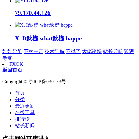
79.170.44.126
X. It鈥檚 what鈥檚 happe
娃娃导航
下次一定
技术导航
不找了
大佬论坛
站长导航
狐狸
导航
FXOK
返回首页
Copyright © 京ICP备030173号
首页
分类
最近更新
在线工具
排行榜
站长新闻
点击网站直接进入