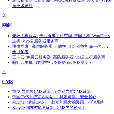
聚合资源网-实时更新全网QQ教程资源网_爱收集小刀娱
乐技术导航
网商
老薛主机官网 | 专业香港主机空间_美国主机_WordPress
主机_VPS云服务器服务商
快快网络 - 高防服务器_云防护_DDoS防护_新一代云安
全引领者
三丰云_免费云服务器_高防服务器_vps云主机服务商
彩虹云主机 - 虚拟主机,免备案cdn,免备案空间
CMS
首页-导航蚁CMS系统 | 全自动导航CMS系统
帝国CMS系统官方网站 － 稳定可靠、安全省心
Mccms - 漫城CMS - 一款功能强大的漫画、小说系统
KingCMS内容管理系统 - CMS界的轻骑士