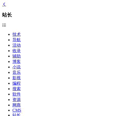
站长
技术
导航
活动
收录
辅助
博客
小说
音乐
影视
编程
搜索
软件
资源
网商
CMS
站长