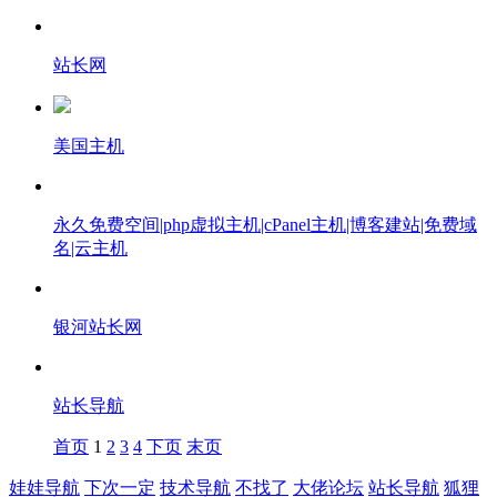
站长网
美国主机
永久免费空间|php虚拟主机|cPanel主机|博客建站|免费域
名|云主机
银河站长网
站长导航
首页
1
2
3
4
下页
末页
娃娃导航
下次一定
技术导航
不找了
大佬论坛
站长导航
狐狸