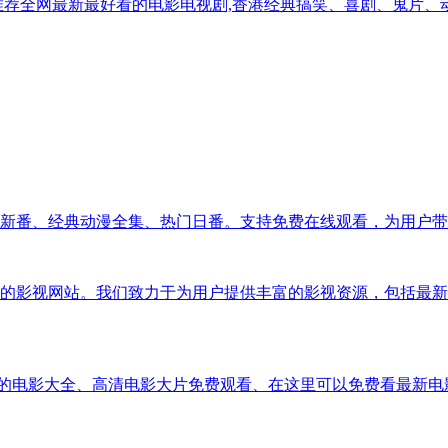
推荐全网最新最好看的电影电视剧,香港经典搞笑、喜剧、鬼片、
新番、经典动漫全集、热门日番。支持免费在线观看，为用户带
的影视网站。我们致力于为用户提供丰富的影视资源，包括最新
新电视剧、好看的电影大全、高清电影大片免费观看、在这里可以免费看