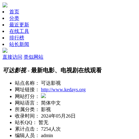
首页
分类
最近更新
在线工具
排行榜
站长新闻
直接访问
类似网站
可达影视
- 最新电影、电视剧在线观看
站点名称：
可达影视
网址链接：
http://www.kedays.org
网站打分：
网站语言：
简体中文
所属分类：
影视
收录时间：
2024年05月26日
站长QQ：
暂无
累计点击：
7254人次
编辑人员：
admin