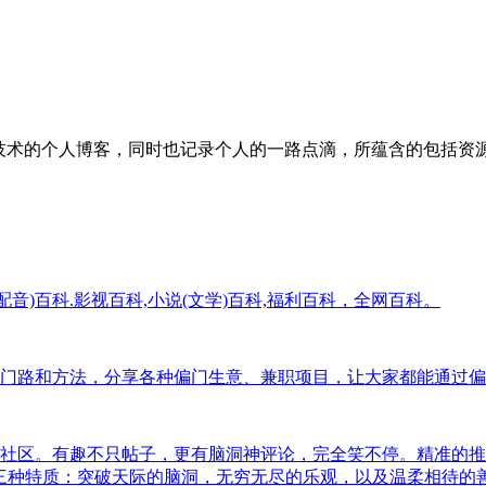
IT技术的个人博客，同时也记录个人的一路点滴，所蕴含的包括
配音)百科.影视百科,小说(文学)百科,福利百科，全网百科。
门路和方法，分享各种偏门生意、兼职项目，让大家都能通过偏
社区。有趣不只帖子，更有脑洞神评论，完全笑不停。精准的推
三种特质：突破天际的脑洞，无穷无尽的乐观，以及温柔相待的