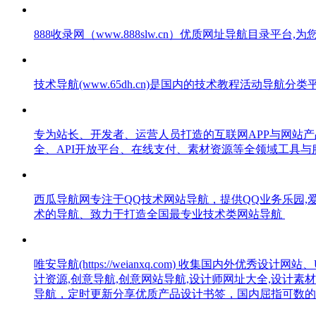
888收录网（www.888slw.cn）优质网址导航目录
技术导航(www.65dh.cn)是国内的技术教程活动
专为站长、开发者、运营人员打造的互联网APP与网站
全、API开放平台、在线支付、素材资源等全领域工具
西瓜导航网专注于QQ技术网站导航，提供QQ业务乐园,爱Q
术的导航、致力于打造全国最专业技术类网站导航
唯安导航(https://weianxq.com) 收集国内外
计资源,创意导航,创意网站导航,设计师网址大全,设计素材
导航，定时更新分享优质产品设计书签，国内屈指可数的