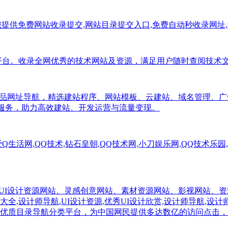
平台,为您提供免费网站收录提交,网站目录提交入口,免费自动秒收录网
导航分类平台。收录全网优秀的技术网站及资源，满足用户随时查阅技
产品网址导航，精选建站程序、网站模板、云建站、域名管理、
与服务，助力高效建站、开发运营与流量变现。
生活网,QQ技术,钻石皇朝,QQ技术网,小刀娱乐网,QQ技术乐园
优秀设计网站、UI设计资源网站、灵感创意网站、素材资源网站、影视网站、
大全,设计师导航,UI设计资源,优秀UI设计欣赏,设计师导航,设
优质目录导航分类平台，为中国网民提供多达数亿的访问点击，