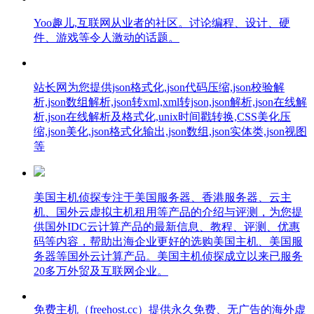
Yoo趣儿,互联网从业者的社区。讨论编程、设计、硬
件、游戏等令人激动的话题。
站长网为您提供json格式化,json代码压缩,json校验解
析,json数组解析,json转xml,xml转json,json解析,json在线解
析,json在线解析及格式化,unix时间戳转换,CSS美化压
缩,json美化,json格式化输出,json数组,json实体类,json视图
等
美国主机侦探专注于美国服务器、香港服务器、云主
机、国外云虚拟主机租用等产品的介绍与评测，为您提
供国外IDC云计算产品的最新信息、教程、评测、优惠
码等内容，帮助出海企业更好的选购美国主机、美国服
务器等国外云计算产品。美国主机侦探成立以来已服务
20多万外贸及互联网企业。
免费主机（freehost.cc）提供永久免费、无广告的海外虚