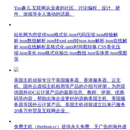
Yoo趣儿,互联网从业者的社区。讨论编程、设计、硬
件、游戏等令人激动的话题。
站长网为您提供json格式化,json代码压缩,json校验解
析,json数组解析,json转xml,xml转json,json解析,json在线解
析,json在线解析及格式化,unix时间戳转换,CSS美化压
缩,json美化,json格式化输出,json数组,json实体类,json视图
等
美国主机侦探专注于美国服务器、香港服务器、云主
机、国外云虚拟主机租用等产品的介绍与评测，为您提
供国外IDC云计算产品的最新信息、教程、评测、优惠
码等内容，帮助出海企业更好的选购美国主机、美国服
务器等国外云计算产品。美国主机侦探成立以来已服务
20多万外贸及互联网企业。
免费主机（freehost.cc）提供永久免费、无广告的海外虚