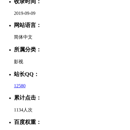
收录时间：
2019-09-09
网站语言：
简体中文
所属分类：
影视
站长QQ：
12580
累计点击：
1134人次
百度权重：