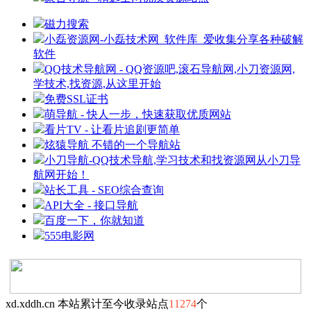
磁力搜索
小磊资源网-小磊技术网_软件库_爱收集分享各种破解
软件
QQ技术导航网 - QQ资源吧,滚石导航网,小刀资源网,
学技术,找资源,从这里开始
免费SSL证书
萌导航 - 快人一步，快速获取优质网站
看片TV - 让看片追剧更简单
炫猿导航 不错的一个导航站
小刀导航-QQ技术导航,学习技术和找资源网从小刀导
航网开始！
站长工具 - SEO综合查询
API大全 - 接口导航
百度一下，你就知道
555电影网
xd.xddh.cn 本站累计至今收录站点
11274
个