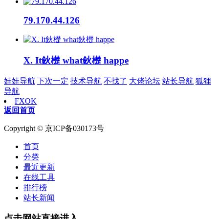
79.170.44.126
X. It鈥檚 what鈥檚 happe
娃娃导航
下次一定
技术导航
不找了
大佬论坛
站长导航
狐狸
导航
FXOK
返回首页
Copyright © 京ICP备030173号
首页
分类
最近更新
在线工具
排行榜
站长新闻
点击网站直接进入