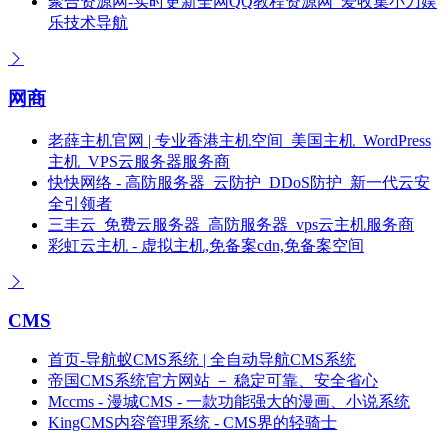
聚合资源网-实时更新全网QQ教程资源网_爱收集小刀娱
乐技术导航
网商
老薛主机官网 | 专业香港主机空间_美国主机_WordPress
主机_VPS云服务器服务商
快快网络 - 高防服务器_云防护_DDoS防护_新一代云安
全引领者
三丰云_免费云服务器_高防服务器_vps云主机服务商
彩虹云主机 - 虚拟主机,免备案cdn,免备案空间
CMS
首页-导航蚁CMS系统 | 全自动导航CMS系统
帝国CMS系统官方网站 － 稳定可靠、安全省心
Mccms - 漫城CMS - 一款功能强大的漫画、小说系统
KingCMS内容管理系统 - CMS界的轻骑士