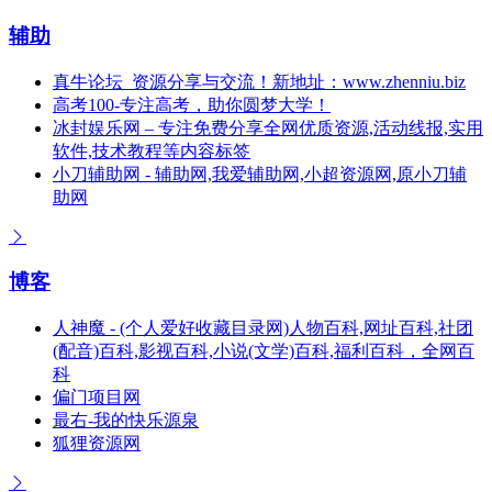
辅助
真牛论坛_资源分享与交流！新地址：www.zhenniu.biz
高考100-专注高考，助你圆梦大学！
冰封娱乐网 – 专注免费分享全网优质资源,活动线报,实用
软件,技术教程等内容标签
小刀辅助网 - 辅助网,我爱辅助网,小超资源网,原小刀辅
助网
博客
人神魔 - (个人爱好收藏目录网)人物百科,网址百科,社团
(配音)百科,影视百科,小说(文学)百科,福利百科，全网百
科
偏门项目网
最右-我的快乐源泉
狐狸资源网