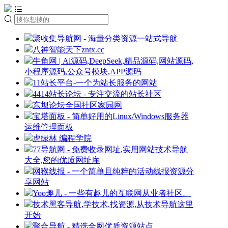
聚收集导航网 - 海量分类资源一站式导航
八神智能天下zntx.cc
牛角网 | Ai源码,DeepSeek,精品源码,网站源码,
小程序源码,公众号模块,APP源码
11站长平台-一个为站长服务的网站
4414站长论坛 - 专注交流的站长社区
东坝论坛全国社区家园网
宝塔面板 - 简单好用的Linux/Windows服务器
运维管理面板
虎绿林 编程学院
77导航网 - 免费收录网址,实用网站技术导航
大全,您的优质网址库
网猴线报 - 一个简单且纯粹的活动线报资源分
享网站
Yoo趣儿 - 一些有趣儿的互联网从业者社区。
技术黑客导航,学技术,找资源,从技术导航这里
开始
聚合导航 - 精选全网优质资源站点